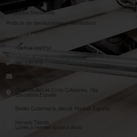
¿Cómo funcionamos?
Preguntas frecuentes
Politicas de devoluciones y reembolsos
Contacto
+34 634 019 732
910 039 973
info@vivadtf.com
Gran Vía de Les Corts Catalanes, 784.
Barcelona,España
Benito Gutierrez 6, 28008, Madrid, España
Horario Tienda
Lunes a viernes: 10:00 a 18:00