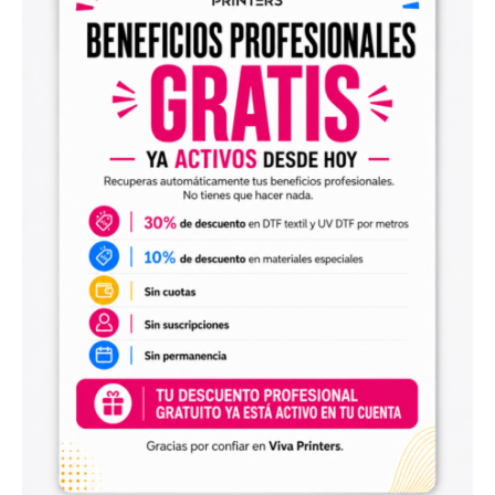
Diseños digitales para impresión UV DTF
También encontrarás
diseños digitales para UV DTF
,
perfectos para personalizar vasos, botellas, termos, cajas,
envases, artículos promocionales y otras superficies rígidas
y lisas.
Estos diseños permiten incorporar nuevas opciones a tu
catálogo de personalización de objetos y preparar
producciones propias utilizando tu impresora UV DTF o tu
proveedor habitual de impresión.
Archivos digitales para negocios de
personalización
Comprar diseños digitales es una solución práctica para
profesionales que quieren ahorrar tiempo, renovar su
catálogo y ofrecer más variedad de productos a sus
clientes. Podrás escoger diseños de diferentes estilos,
temáticas, temporadas y públicos.