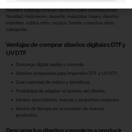
Nuestro catálogo incluye opciones para celebraciones,
Navidad, Halloween, deporte, mascotas, frases, diseños
infantiles, estilos retro, música, familia y muchas otras
categorías.
Ventajas de comprar diseños digitales DTF y
UV DTF
Descarga digital rápida y cómoda.
Diseños preparados para impresión DTF y UV DTF.
Gran variedad de estilos y temáticas.
Posibilidad de adaptar el tamaño del diseño.
Ideales para talleres, marcas y pequeños negocios.
Ahorro de tiempo en la creación de nuevos
productos.
Descarga tus diseños y empieza a producir