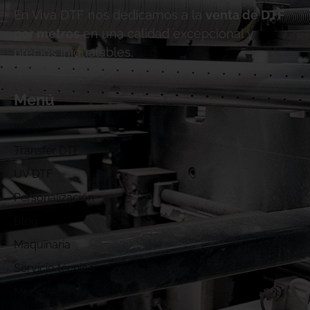
En Viva DTF nos dedicamos a la
venta de DTF
por metros
en una calidad excepcional y
precios inigualables.
Menú
Inicio
Transfer DTF
UV DTF
Personalización
Blog
Maquinaria
Servicio técnico
Muestras DTF