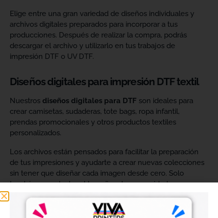
Elige entre una gran variedad de diseños individuales y
archivos digitales preparados para incorporar a tus
producciones. Después de realizar la compra, podrás
descargar el archivo y utilizarlo en tus trabajos de
impresión DTF o UV DTF.
Diseños digitales para impresión DTF textil
Nuestros
diseños digitales para DTF
son ideales para
crear camisetas, sudaderas, tote bags, ropa infantil,
prendas promocionales y otros productos textiles
personalizados.
Los archivos están pensados para facilitar la preparación
de tus impresiones y ayudarte a crear nuevas colecciones
sin tener que diseñar cada imagen desde cero. Solo
tendrás que adaptar el tamaño a tus necesidades, preparar
el archivo en tu programa de impresión y producirlo con tu
maquinaria DTF.