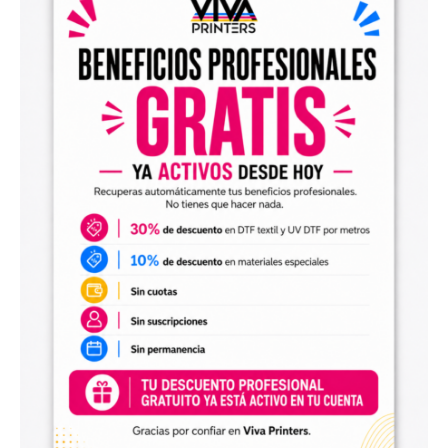
el archivo en tu programa de impresión y producirlo con tu
maquinaria DTF.
Diseños digitales para impresión UV DTF
También encontrarás
diseños digitales para UV DTF
,
perfectos para personalizar vasos, botellas, termos, cajas,
envases, artículos promocionales y otras superficies rígidas
y lisas.
Estos diseños permiten incorporar nuevas opciones a tu
catálogo de personalización de objetos y preparar
producciones propias utilizando tu impresora UV DTF o tu
proveedor habitual de impresión.
Archivos digitales para negocios de
personalización
Comprar diseños digitales es una solución práctica para
profesionales que quieren ahorrar tiempo, renovar su