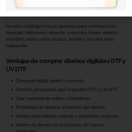
catálogo y ofrecer más variedad de productos a sus
clientes. Podrás escoger diseños de diferentes estilos,
temáticas, temporadas y públicos.
Nuestro catálogo incluye opciones para celebraciones,
Navidad, Halloween, deporte, mascotas, frases, diseños
infantiles, estilos retro, música, familia y muchas otras
categorías.
Ventajas de comprar diseños digitales DTF y
UV DTF
Descarga digital rápida y cómoda.
Diseños preparados para impresión DTF y UV DTF.
Gran variedad de estilos y temáticas.
Posibilidad de adaptar el tamaño del diseño.
Ideales para talleres, marcas y pequeños negocios.
Ahorro de tiempo en la creación de nuevos
productos.