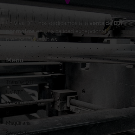
En Viva DTF nos dedicamos a la
venta de DTF
por metros
en una calidad excepcional y
precios inigualables.
Menú
Inicio
Transfer DTF
UV DTF
Personalización
Blog
Maquinaria
Servicio técnico