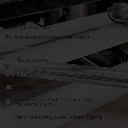
Muestras DTF
¿Cómo funcionamos?
Preguntas frecuentes
Politicas de devoluciones y reembolsos
Contacto
+34 634 019 732
910 039 973
info@vivadtf.com
Gran Vía de Les Corts Catalanes, 784.
Barcelona,España
Benito Gutierrez 6, 28008, Madrid, España