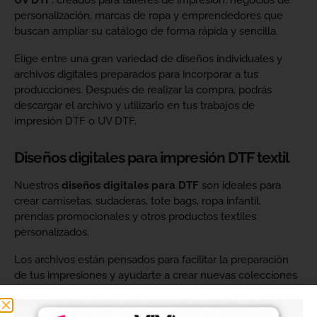
UV DTF
, creados para talleres de impresión, negocios de
personalización, marcas de ropa y emprendedores que
buscan ampliar su catálogo de forma rápida y sencilla.
Elige entre una gran variedad de diseños individuales y
archivos digitales preparados para incorporar a tus
producciones. Después de realizar la compra, podrás
descargar el archivo y utilizarlo en tus trabajos de
impresión DTF o UV DTF.
Diseños digitales para impresión DTF textil
Nuestros
diseños digitales para DTF
son ideales para
crear camisetas, sudaderas, tote bags, ropa infantil,
prendas promocionales y otros productos textiles
personalizados.
Los archivos están pensados para facilitar la preparación
de tus impresiones y ayudarte a crear nuevas colecciones
sin tener que diseñar cada imagen desde cero. Solo
tendrás que adaptar el tamaño a tus necesidades, preparar