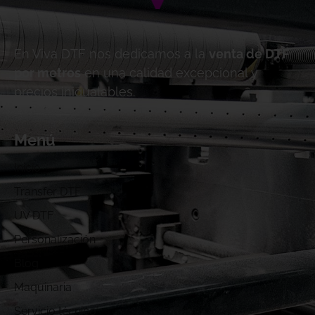
En Viva DTF nos dedicamos a la
venta de DTF
por metros
en una calidad excepcional y
precios inigualables.
Menú
Inicio
Transfer DTF
UV DTF
Personalización
Blog
Maquinaria
Servicio técnico