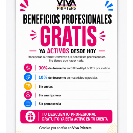
el archivo en tu programa de impresión y producirlo con tu
maquinaria DTF.
Diseños digitales para impresión UV DTF
También encontrarás
diseños digitales para UV DTF
,
perfectos para personalizar vasos, botellas, termos, cajas,
envases, artículos promocionales y otras superficies rígidas
y lisas.
Estos diseños permiten incorporar nuevas opciones a tu
catálogo de personalización de objetos y preparar
producciones propias utilizando tu impresora UV DTF o tu
proveedor habitual de impresión.
Archivos digitales para negocios de
personalización
Comprar diseños digitales es una solución práctica para
profesionales que quieren ahorrar tiempo, renovar su