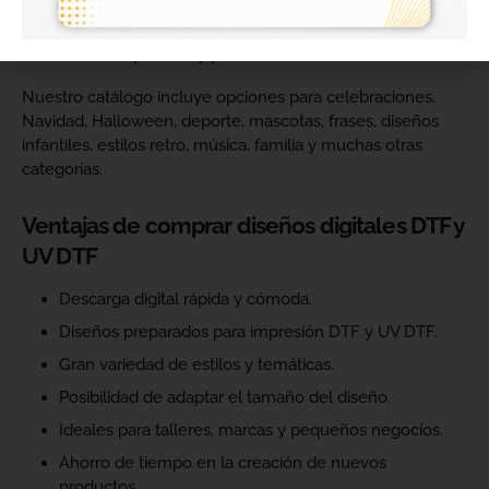
catálogo y ofrecer más variedad de productos a sus
clientes. Podrás escoger diseños de diferentes estilos,
temáticas, temporadas y públicos.
Nuestro catálogo incluye opciones para celebraciones,
Navidad, Halloween, deporte, mascotas, frases, diseños
infantiles, estilos retro, música, familia y muchas otras
categorías.
Ventajas de comprar diseños digitales DTF y
UV DTF
Descarga digital rápida y cómoda.
Diseños preparados para impresión DTF y UV DTF.
Gran variedad de estilos y temáticas.
Posibilidad de adaptar el tamaño del diseño.
Ideales para talleres, marcas y pequeños negocios.
Ahorro de tiempo en la creación de nuevos
productos.