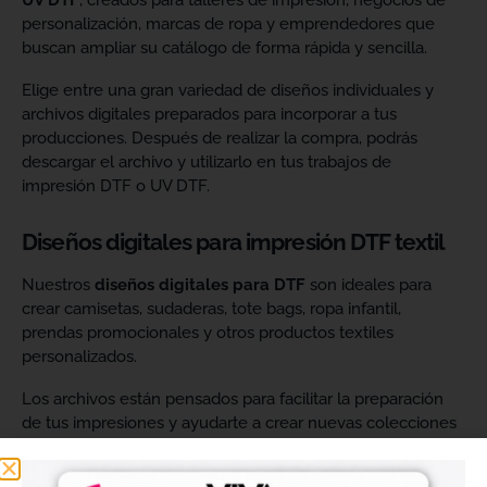
UV DTF
, creados para talleres de impresión, negocios de
personalización, marcas de ropa y emprendedores que
buscan ampliar su catálogo de forma rápida y sencilla.
Elige entre una gran variedad de diseños individuales y
archivos digitales preparados para incorporar a tus
producciones. Después de realizar la compra, podrás
descargar el archivo y utilizarlo en tus trabajos de
impresión DTF o UV DTF.
Diseños digitales para impresión DTF textil
Nuestros
diseños digitales para DTF
son ideales para
crear camisetas, sudaderas, tote bags, ropa infantil,
prendas promocionales y otros productos textiles
personalizados.
Los archivos están pensados para facilitar la preparación
de tus impresiones y ayudarte a crear nuevas colecciones
sin tener que diseñar cada imagen desde cero. Solo
tendrás que adaptar el tamaño a tus necesidades, preparar