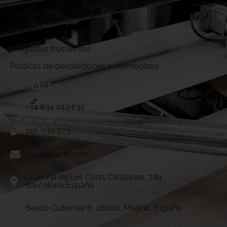
Muestras DTF
¿Cómo funcionamos?
Preguntas frecuentes
Politicas de devoluciones y reembolsos
Contacto
+34 634 019 732
910 039 973
info@vivadtf.com
Gran Vía de Les Corts Catalanes, 784.
Barcelona,España
Benito Gutierrez 6, 28008, Madrid, España