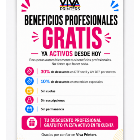
el archivo en tu programa de impresión y producirlo con tu
maquinaria DTF.
Diseños digitales para impresión UV DTF
También encontrarás
diseños digitales para UV DTF
,
perfectos para personalizar vasos, botellas, termos, cajas,
envases, artículos promocionales y otras superficies rígidas
y lisas.
Estos diseños permiten incorporar nuevas opciones a tu
catálogo de personalización de objetos y preparar
producciones propias utilizando tu impresora UV DTF o tu
proveedor habitual de impresión.
Archivos digitales para negocios de
personalización
Comprar diseños digitales es una solución práctica para
profesionales que quieren ahorrar tiempo, renovar su