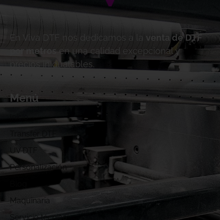
En Viva DTF nos dedicamos a la
venta de DTF
por metros
en una calidad excepcional y
precios inigualables.
Menú
Inicio
Transfer DTF
UV DTF
Personalización
Blog
Maquinaria
Servicio técnico