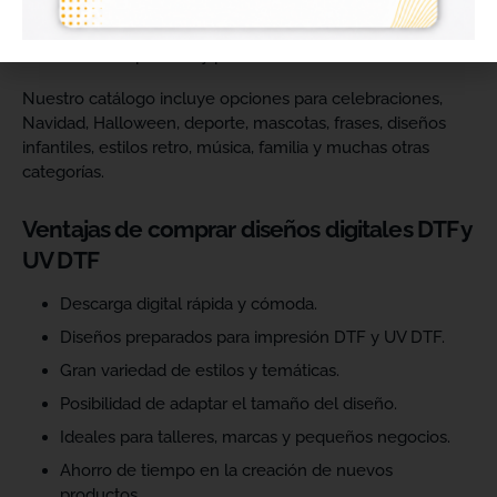
catálogo y ofrecer más variedad de productos a sus
clientes. Podrás escoger diseños de diferentes estilos,
temáticas, temporadas y públicos.
Nuestro catálogo incluye opciones para celebraciones,
Navidad, Halloween, deporte, mascotas, frases, diseños
infantiles, estilos retro, música, familia y muchas otras
categorías.
Ventajas de comprar diseños digitales DTF y
UV DTF
Descarga digital rápida y cómoda.
Diseños preparados para impresión DTF y UV DTF.
Gran variedad de estilos y temáticas.
Posibilidad de adaptar el tamaño del diseño.
Ideales para talleres, marcas y pequeños negocios.
Ahorro de tiempo en la creación de nuevos
productos.