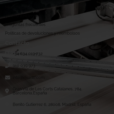
Muestras DTF
¿Cómo funcionamos?
Preguntas frecuentes
Politicas de devoluciones y reembolsos
Contacto
+34 634 019 732
910 039 973
info@vivadtf.com
Gran Vía de Les Corts Catalanes, 784.
Barcelona,España
Benito Gutierrez 6, 28008, Madrid, España