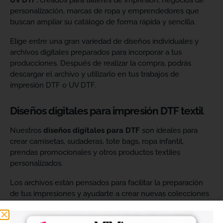
UV DTF
, creados para talleres de impresión, negocios de
personalización, marcas de ropa y emprendedores que
buscan ampliar su catálogo de forma rápida y sencilla.
Elige entre una gran variedad de diseños individuales y
archivos digitales preparados para incorporar a tus
producciones. Después de realizar la compra, podrás
descargar el archivo y utilizarlo en tus trabajos de
impresión DTF o UV DTF.
Diseños digitales para impresión DTF textil
Nuestros
diseños digitales para DTF
son ideales para
crear camisetas, sudaderas, tote bags, ropa infantil,
prendas promocionales y otros productos textiles
personalizados.
Los archivos están pensados para facilitar la preparación
de tus impresiones y ayudarte a crear nuevas colecciones
sin tener que diseñar cada imagen desde cero. Solo
tendrás que adaptar el tamaño a tus necesidades, preparar