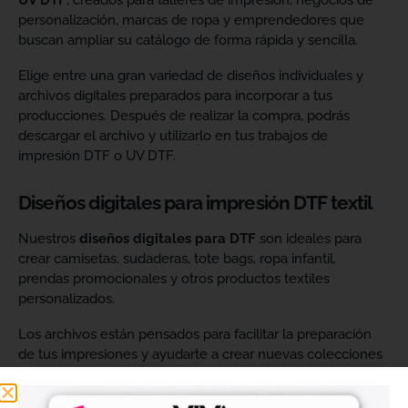
UV DTF
, creados para talleres de impresión, negocios de
personalización, marcas de ropa y emprendedores que
buscan ampliar su catálogo de forma rápida y sencilla.
Elige entre una gran variedad de diseños individuales y
archivos digitales preparados para incorporar a tus
producciones. Después de realizar la compra, podrás
descargar el archivo y utilizarlo en tus trabajos de
impresión DTF o UV DTF.
Diseños digitales para impresión DTF textil
Nuestros
diseños digitales para DTF
son ideales para
crear camisetas, sudaderas, tote bags, ropa infantil,
prendas promocionales y otros productos textiles
personalizados.
Los archivos están pensados para facilitar la preparación
de tus impresiones y ayudarte a crear nuevas colecciones
sin tener que diseñar cada imagen desde cero. Solo
tendrás que adaptar el tamaño a tus necesidades, preparar