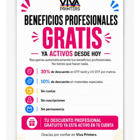
el archivo en tu programa de impresión y producirlo con tu
maquinaria DTF.
Diseños digitales para impresión UV DTF
También encontrarás
diseños digitales para UV DTF
,
perfectos para personalizar vasos, botellas, termos, cajas,
envases, artículos promocionales y otras superficies rígidas
y lisas.
Estos diseños permiten incorporar nuevas opciones a tu
catálogo de personalización de objetos y preparar
producciones propias utilizando tu impresora UV DTF o tu
proveedor habitual de impresión.
Archivos digitales para negocios de
personalización
Comprar diseños digitales es una solución práctica para
profesionales que quieren ahorrar tiempo, renovar su