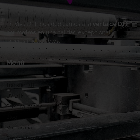
En Viva DTF nos dedicamos a la
venta de DTF
por metros
en una calidad excepcional y
precios inigualables.
Menú
Inicio
Transfer DTF
UV DTF
Personalización
Blog
Maquinaria
Servicio técnico