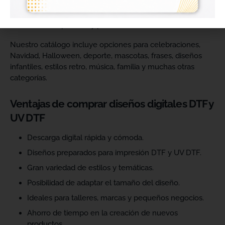
catálogo y ofrecer más variedad de productos a sus
clientes. Podrás escoger diseños de diferentes estilos,
temáticas, temporadas y públicos.
Nuestro catálogo incluye opciones para celebraciones,
Navidad, Halloween, deporte, mascotas, frases, diseños
infantiles, estilos retro, música, familia y muchas otras
categorías.
Ventajas de comprar diseños digitales DTF y
UV DTF
Descarga digital rápida y cómoda.
Diseños preparados para impresión DTF y UV DTF.
Gran variedad de estilos y temáticas.
Posibilidad de adaptar el tamaño del diseño.
Ideales para talleres, marcas y pequeños negocios.
Ahorro de tiempo en la creación de nuevos
productos.