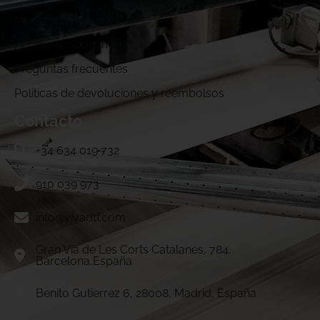
Muestras DTF
¿Cómo funcionamos?
Preguntas frecuentes
Politicas de devoluciones y reembolsos
Contacto
+34 634 019 732
910 039 973
info@vivadtf.com
Gran Vía de Les Corts Catalanes, 784.
Barcelona,España
Benito Gutierrez 6, 28008, Madrid, España