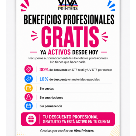
el archivo en tu programa de impresión y producirlo con tu
maquinaria DTF.
Diseños digitales para impresión UV DTF
También encontrarás
diseños digitales para UV DTF
,
perfectos para personalizar vasos, botellas, termos, cajas,
envases, artículos promocionales y otras superficies rígidas
y lisas.
Estos diseños permiten incorporar nuevas opciones a tu
catálogo de personalización de objetos y preparar
producciones propias utilizando tu impresora UV DTF o tu
proveedor habitual de impresión.
Archivos digitales para negocios de
personalización
Comprar diseños digitales es una solución práctica para
profesionales que quieren ahorrar tiempo, renovar su