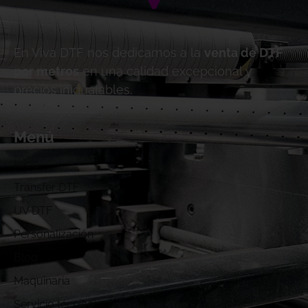
En Viva DTF nos dedicamos a la
venta de DTF
por metros
en una calidad excepcional y
precios inigualables.
Menú
Inicio
Transfer DTF
UV DTF
Personalización
Blog
Maquinaria
Servicio técnico