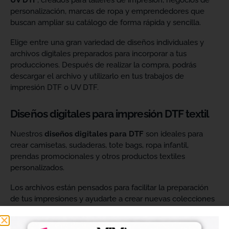
UV DTF
, creados para talleres de impresión, negocios de
personalización, marcas de ropa y emprendedores que
buscan ampliar su catálogo de forma rápida y sencilla.
Elige entre una gran variedad de diseños individuales y
archivos digitales preparados para incorporar a tus
producciones. Después de realizar la compra, podrás
descargar el archivo y utilizarlo en tus trabajos de
impresión DTF o UV DTF.
Diseños digitales para impresión DTF textil
Nuestros
diseños digitales para DTF
son ideales para
crear camisetas, sudaderas, tote bags, ropa infantil,
prendas promocionales y otros productos textiles
personalizados.
Los archivos están pensados para facilitar la preparación
de tus impresiones y ayudarte a crear nuevas colecciones
sin tener que diseñar cada imagen desde cero. Solo
tendrás que adaptar el tamaño a tus necesidades, preparar