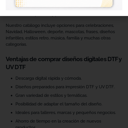
catálogo y ofrecer más variedad de productos a sus
clientes. Podrás escoger diseños de diferentes estilos,
temáticas, temporadas y públicos.
Nuestro catálogo incluye opciones para celebraciones,
Navidad, Halloween, deporte, mascotas, frases, diseños
infantiles, estilos retro, música, familia y muchas otras
categorías.
Ventajas de comprar diseños digitales DTF y
UV DTF
Descarga digital rápida y cómoda.
Diseños preparados para impresión DTF y UV DTF.
Gran variedad de estilos y temáticas.
Posibilidad de adaptar el tamaño del diseño.
Ideales para talleres, marcas y pequeños negocios.
Ahorro de tiempo en la creación de nuevos
productos.