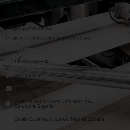
Muestras DTF
¿Cómo funcionamos?
Preguntas frecuentes
Politicas de devoluciones y reembolsos
Contacto
+34 634 019 732
910 039 973
info@vivadtf.com
Gran Vía de Les Corts Catalanes, 784.
Barcelona,España
Benito Gutierrez 6, 28008, Madrid, España