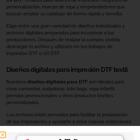
UV DTF
, creados para talleres de impresión, negocios de
personalización, marcas de ropa y emprendedores que
buscan ampliar su catálogo de forma rápida y sencilla.
Elige entre una gran variedad de diseños individuales y
archivos digitales preparados para incorporar a tus
producciones. Después de realizar la compra, podrás
descargar el archivo y utilizarlo en tus trabajos de
impresión DTF o UV DTF.
Diseños digitales para impresión DTF textil
Nuestros
diseños digitales para DTF
son ideales para
crear camisetas, sudaderas, tote bags, ropa infantil,
prendas promocionales y otros productos textiles
personalizados.
Los archivos están pensados para facilitar la preparación
de tus impresiones y ayudarte a crear nuevas colecciones
sin tener que diseñar cada imagen desde cero. Solo
tendrás que adaptar el tamaño a tus necesidades, preparar