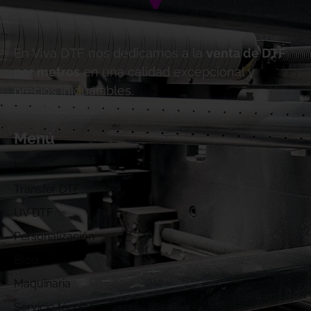
En Viva DTF nos dedicamos a la
venta de DTF
por metros
en una calidad excepcional y
precios inigualables.
Menú
Inicio
Transfer DTF
UV DTF
Personalización
Blog
Maquinaria
Servicio técnico