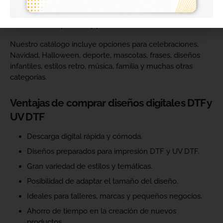
catálogo y ofrecer más variedad de productos a sus
clientes. Podrás escoger diseños de diferentes estilos,
temáticas, temporadas y públicos.
Nuestro catálogo incluye opciones para celebraciones,
Navidad, Halloween, deporte, mascotas, frases, diseños
infantiles, estilos retro, música, familia y muchas otras
categorías.
Ventajas de comprar diseños digitales DTF y
UV DTF
Descarga digital rápida y cómoda.
Diseños preparados para impresión DTF y UV DTF.
Gran variedad de estilos y temáticas.
Posibilidad de adaptar el tamaño del diseño.
Ideales para talleres, marcas y pequeños negocios.
Ahorro de tiempo en la creación de nuevos
productos.