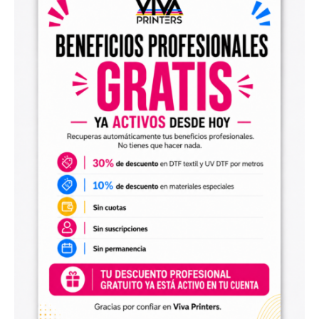
el archivo en tu programa de impresión y producirlo con tu
maquinaria DTF.
Diseños digitales para impresión UV DTF
También encontrarás
diseños digitales para UV DTF
,
perfectos para personalizar vasos, botellas, termos, cajas,
envases, artículos promocionales y otras superficies rígidas
y lisas.
Estos diseños permiten incorporar nuevas opciones a tu
catálogo de personalización de objetos y preparar
producciones propias utilizando tu impresora UV DTF o tu
proveedor habitual de impresión.
Archivos digitales para negocios de
personalización
Comprar diseños digitales es una solución práctica para
profesionales que quieren ahorrar tiempo, renovar su