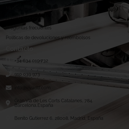
Muestras DTF
¿Cómo funcionamos?
Preguntas frecuentes
Politicas de devoluciones y reembolsos
Contacto
+34 634 019 732
910 039 973
info@vivadtf.com
Gran Vía de Les Corts Catalanes, 784.
Barcelona,España
Benito Gutierrez 6, 28008, Madrid, España