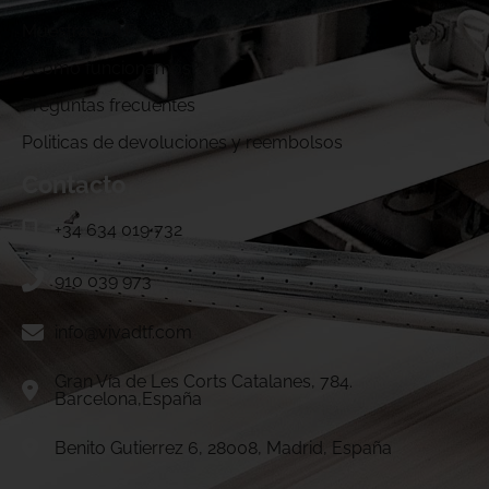
Muestras DTF
¿Cómo funcionamos?
Preguntas frecuentes
Politicas de devoluciones y reembolsos
Contacto
+34 634 019 732
910 039 973
info@vivadtf.com
Gran Vía de Les Corts Catalanes, 784.
Barcelona,España
Benito Gutierrez 6, 28008, Madrid, España