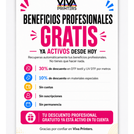
el archivo en tu programa de impresión y producirlo con tu
maquinaria DTF.
Diseños digitales para impresión UV DTF
También encontrarás
diseños digitales para UV DTF
,
perfectos para personalizar vasos, botellas, termos, cajas,
envases, artículos promocionales y otras superficies rígidas
y lisas.
Estos diseños permiten incorporar nuevas opciones a tu
catálogo de personalización de objetos y preparar
producciones propias utilizando tu impresora UV DTF o tu
proveedor habitual de impresión.
Archivos digitales para negocios de
personalización
Comprar diseños digitales es una solución práctica para
profesionales que quieren ahorrar tiempo, renovar su