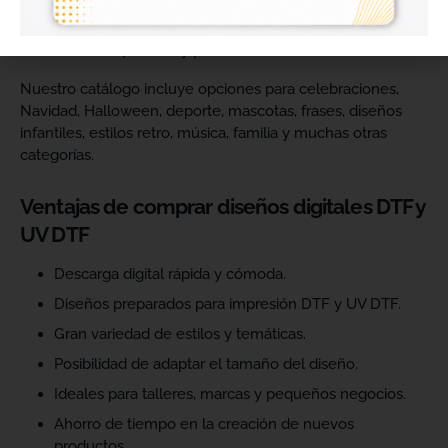
catálogo y ofrecer más variedad de productos a sus
clientes. Podrás escoger diseños de diferentes estilos,
temáticas, temporadas y públicos.
Nuestro catálogo incluye opciones para celebraciones,
Navidad, Halloween, deporte, mascotas, frases, diseños
infantiles, estilos retro, música, familia y muchas otras
categorías.
Ventajas de comprar diseños digitales DTF y
UV DTF
Descarga digital rápida y cómoda.
Diseños preparados para impresión DTF y UV DTF.
Gran variedad de estilos y temáticas.
Posibilidad de adaptar el tamaño del diseño.
Ideales para talleres, marcas y pequeños negocios.
Ahorro de tiempo en la creación de nuevos
productos.