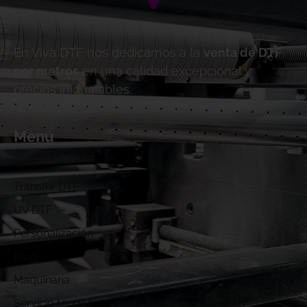
En Viva DTF nos dedicamos a la
venta de DTF
por metros
en una calidad excepcional y
precios inigualables.
Menú
Inicio
Transfer DTF
UV DTF
Personalización
Blog
Maquinaria
Servicio técnico