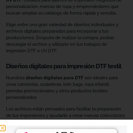
UV DTF
, creados para talleres de impresión, negocios de
personalización, marcas de ropa y emprendedores que
buscan ampliar su catálogo de forma rápida y sencilla.
Elige entre una gran variedad de diseños individuales y
archivos digitales preparados para incorporar a tus
producciones. Después de realizar la compra, podrás
descargar el archivo y utilizarlo en tus trabajos de
impresión DTF o UV DTF.
Diseños digitales para impresión DTF textil
Nuestros
diseños digitales para DTF
son ideales para
crear camisetas, sudaderas, tote bags, ropa infantil,
prendas promocionales y otros productos textiles
personalizados.
Los archivos están pensados para facilitar la preparación
de tus impresiones y ayudarte a crear nuevas colecciones
sin tener que diseñar cada imagen desde cero. Solo
tendrás que adaptar el tamaño a tus necesidades, preparar