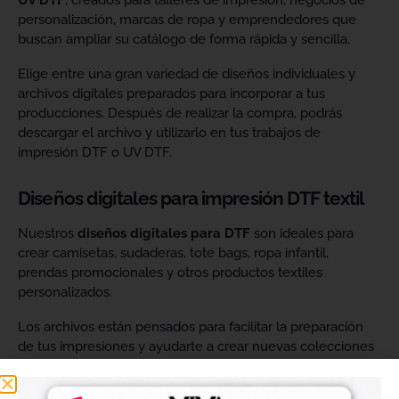
UV DTF
, creados para talleres de impresión, negocios de
personalización, marcas de ropa y emprendedores que
buscan ampliar su catálogo de forma rápida y sencilla.
Elige entre una gran variedad de diseños individuales y
archivos digitales preparados para incorporar a tus
producciones. Después de realizar la compra, podrás
descargar el archivo y utilizarlo en tus trabajos de
impresión DTF o UV DTF.
Diseños digitales para impresión DTF textil
Nuestros
diseños digitales para DTF
son ideales para
crear camisetas, sudaderas, tote bags, ropa infantil,
prendas promocionales y otros productos textiles
personalizados.
Los archivos están pensados para facilitar la preparación
de tus impresiones y ayudarte a crear nuevas colecciones
sin tener que diseñar cada imagen desde cero. Solo
tendrás que adaptar el tamaño a tus necesidades, preparar