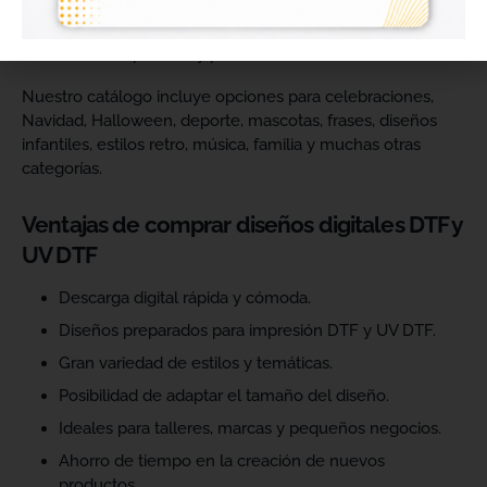
catálogo y ofrecer más variedad de productos a sus
clientes. Podrás escoger diseños de diferentes estilos,
temáticas, temporadas y públicos.
Nuestro catálogo incluye opciones para celebraciones,
Navidad, Halloween, deporte, mascotas, frases, diseños
infantiles, estilos retro, música, familia y muchas otras
categorías.
Ventajas de comprar diseños digitales DTF y
UV DTF
Descarga digital rápida y cómoda.
Diseños preparados para impresión DTF y UV DTF.
Gran variedad de estilos y temáticas.
Posibilidad de adaptar el tamaño del diseño.
Ideales para talleres, marcas y pequeños negocios.
Ahorro de tiempo en la creación de nuevos
productos.