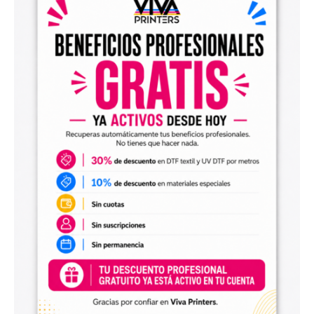
el archivo en tu programa de impresión y producirlo con tu
maquinaria DTF.
Diseños digitales para impresión UV DTF
También encontrarás
diseños digitales para UV DTF
,
perfectos para personalizar vasos, botellas, termos, cajas,
envases, artículos promocionales y otras superficies rígidas
y lisas.
Estos diseños permiten incorporar nuevas opciones a tu
catálogo de personalización de objetos y preparar
producciones propias utilizando tu impresora UV DTF o tu
proveedor habitual de impresión.
Archivos digitales para negocios de
personalización
Comprar diseños digitales es una solución práctica para
profesionales que quieren ahorrar tiempo, renovar su