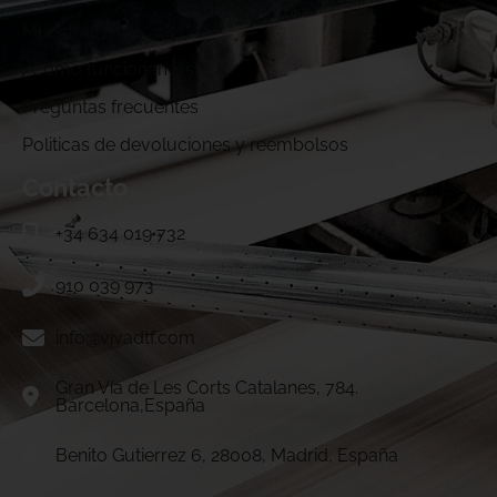
Muestras DTF
¿Cómo funcionamos?
Preguntas frecuentes
Politicas de devoluciones y reembolsos
Contacto
+34 634 019 732
910 039 973
info@vivadtf.com
Gran Vía de Les Corts Catalanes, 784.
Barcelona,España
Benito Gutierrez 6, 28008, Madrid, España