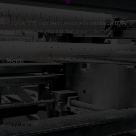
En Viva DTF nos dedicamos a la
venta de DTF
por metros
en una calidad excepcional y
precios inigualables.
Menú
Inicio
Transfer DTF
UV DTF
Personalización
Blog
Maquinaria
Servicio técnico