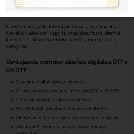
catálogo y ofrecer más variedad de productos a sus
clientes. Podrás escoger diseños de diferentes estilos,
temáticas, temporadas y públicos.
Nuestro catálogo incluye opciones para celebraciones,
Navidad, Halloween, deporte, mascotas, frases, diseños
infantiles, estilos retro, música, familia y muchas otras
categorías.
Ventajas de comprar diseños digitales DTF y
UV DTF
Descarga digital rápida y cómoda.
Diseños preparados para impresión DTF y UV DTF.
Gran variedad de estilos y temáticas.
Posibilidad de adaptar el tamaño del diseño.
Ideales para talleres, marcas y pequeños negocios.
Ahorro de tiempo en la creación de nuevos
productos.