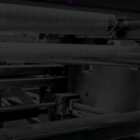
En Viva DTF nos dedicamos a la
venta de DTF
por metros
en una calidad excepcional y
precios inigualables.
Menú
Inicio
Transfer DTF
UV DTF
Personalización
Blog
Maquinaria
Servicio técnico