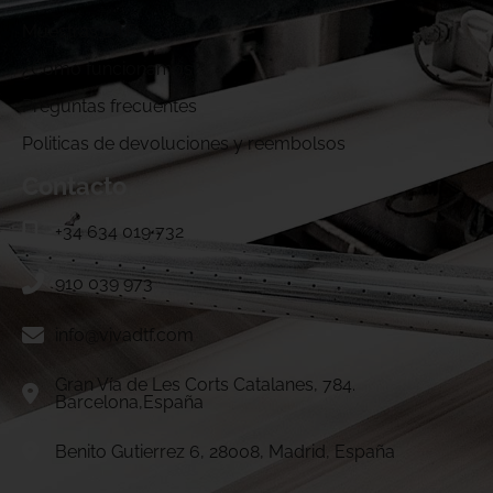
Muestras DTF
¿Cómo funcionamos?
Preguntas frecuentes
Politicas de devoluciones y reembolsos
Contacto
+34 634 019 732
910 039 973
info@vivadtf.com
Gran Vía de Les Corts Catalanes, 784.
Barcelona,España
Benito Gutierrez 6, 28008, Madrid, España