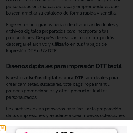
UV DTF
, creados para talleres de impresión, negocios de
personalización, marcas de ropa y emprendedores que
buscan ampliar su catálogo de forma rápida y sencilla.
Elige entre una gran variedad de diseños individuales y
archivos digitales preparados para incorporar a tus
producciones. Después de realizar la compra, podrás
descargar el archivo y utilizarlo en tus trabajos de
impresión DTF o UV DTF.
Diseños digitales para impresión DTF textil
Nuestros
diseños digitales para DTF
son ideales para
crear camisetas, sudaderas, tote bags, ropa infantil,
prendas promocionales y otros productos textiles
personalizados.
Los archivos están pensados para facilitar la preparación
de tus impresiones y ayudarte a crear nuevas colecciones
sin tener que diseñar cada imagen desde cero. Solo
tendrás que adaptar el tamaño a tus necesidades, preparar