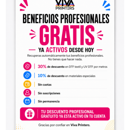
el archivo en tu programa de impresión y producirlo con tu
maquinaria DTF.
Diseños digitales para impresión UV DTF
También encontrarás
diseños digitales para UV DTF
,
perfectos para personalizar vasos, botellas, termos, cajas,
envases, artículos promocionales y otras superficies rígidas
y lisas.
Estos diseños permiten incorporar nuevas opciones a tu
catálogo de personalización de objetos y preparar
producciones propias utilizando tu impresora UV DTF o tu
proveedor habitual de impresión.
Archivos digitales para negocios de
personalización
Comprar diseños digitales es una solución práctica para
profesionales que quieren ahorrar tiempo, renovar su