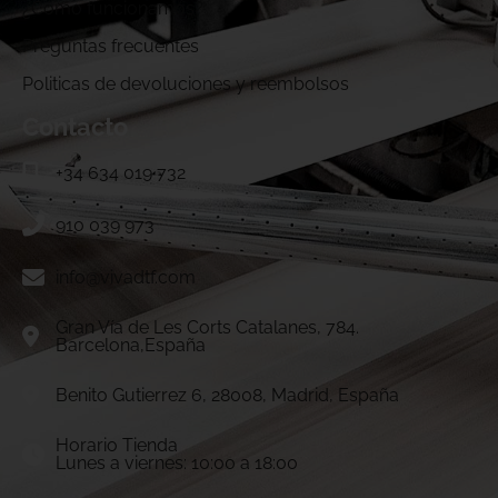
¿Cómo funcionamos?
Preguntas frecuentes
Politicas de devoluciones y reembolsos
Contacto
+34 634 019 732
910 039 973
info@vivadtf.com
Gran Vía de Les Corts Catalanes, 784.
Barcelona,España
Benito Gutierrez 6, 28008, Madrid, España
Horario Tienda
Lunes a viernes: 10:00 a 18:00