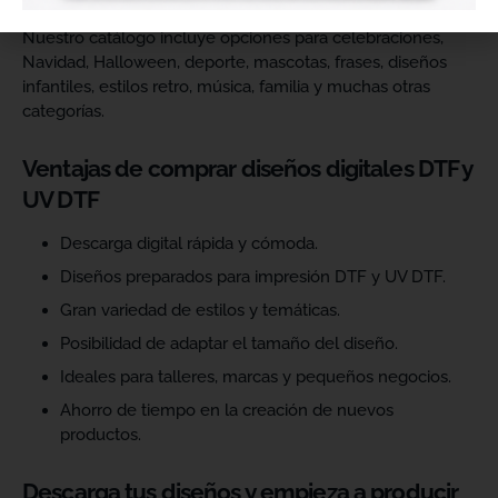
Nuestro catálogo incluye opciones para celebraciones,
Navidad, Halloween, deporte, mascotas, frases, diseños
infantiles, estilos retro, música, familia y muchas otras
categorías.
Ventajas de comprar diseños digitales DTF y
UV DTF
Descarga digital rápida y cómoda.
Diseños preparados para impresión DTF y UV DTF.
Gran variedad de estilos y temáticas.
Posibilidad de adaptar el tamaño del diseño.
Ideales para talleres, marcas y pequeños negocios.
Ahorro de tiempo en la creación de nuevos
productos.
Descarga tus diseños y empieza a producir