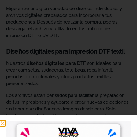
Elige entre una gran variedad de diseños individuales y
archivos digitales preparados para incorporar a tus
producciones. Después de realizar la compra, podrás
descargar el archivo y utilizarlo en tus trabajos de
impresión DTF o UV DTF.
Diseños digitales para impresión DTF textil
Nuestros
diseños digitales para DTF
son ideales para
crear camisetas, sudaderas, tote bags, ropa infantil,
prendas promocionales y otros productos textiles
personalizados.
Los archivos están pensados para facilitar la preparación
de tus impresiones y ayudarte a crear nuevas colecciones
sin tener que diseñar cada imagen desde cero. Solo
tendrás que adaptar el tamaño a tus necesidades, preparar
el archivo en tu programa de impresión y producirlo con tu
maquinaria DTF.