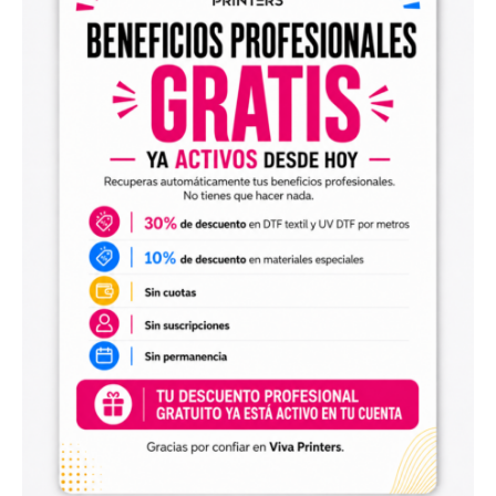
Diseños digitales para impresión UV DTF
También encontrarás
diseños digitales para UV DTF
,
perfectos para personalizar vasos, botellas, termos, cajas,
envases, artículos promocionales y otras superficies rígidas
y lisas.
Estos diseños permiten incorporar nuevas opciones a tu
catálogo de personalización de objetos y preparar
producciones propias utilizando tu impresora UV DTF o tu
proveedor habitual de impresión.
Archivos digitales para negocios de
personalización
Comprar diseños digitales es una solución práctica para
profesionales que quieren ahorrar tiempo, renovar su
catálogo y ofrecer más variedad de productos a sus
clientes. Podrás escoger diseños de diferentes estilos,
temáticas, temporadas y públicos.