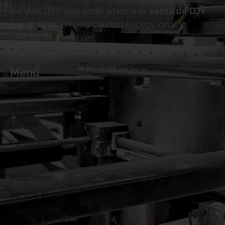
En Viva DTF nos dedicamos a la
venta de DTF
por metros
en una calidad excepcional y
precios inigualables.
Menú
Inicio
Transfer DTF
UV DTF
Personalización
Blog
Maquinaria
Servicio técnico
Muestras DTF