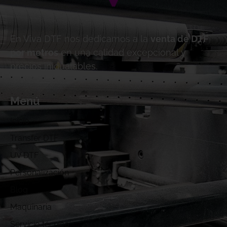
En Viva DTF nos dedicamos a la
venta de DTF
por metros
en una calidad excepcional y
precios inigualables.
Menú
Inicio
Transfer DTF
UV DTF
Personalización
Blog
Maquinaria
Servicio técnico