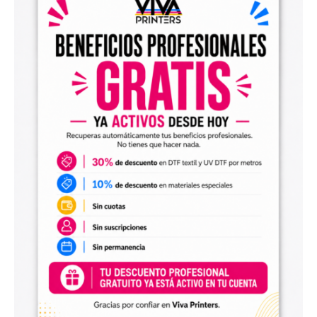
el archivo en tu programa de impresión y producirlo con tu
maquinaria DTF.
Diseños digitales para impresión UV DTF
También encontrarás
diseños digitales para UV DTF
,
perfectos para personalizar vasos, botellas, termos, cajas,
envases, artículos promocionales y otras superficies rígidas
y lisas.
Estos diseños permiten incorporar nuevas opciones a tu
catálogo de personalización de objetos y preparar
producciones propias utilizando tu impresora UV DTF o tu
proveedor habitual de impresión.
Archivos digitales para negocios de
personalización
Comprar diseños digitales es una solución práctica para
profesionales que quieren ahorrar tiempo, renovar su