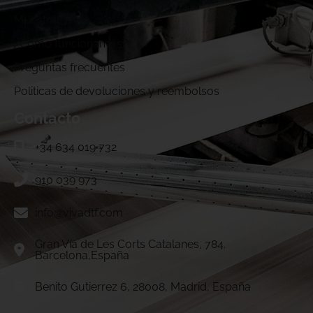
Muestras DTF
¿Cómo funcionamos?
Preguntas frecuentes
Politicas de devoluciones y reembolsos
Contacto
+34 634 019 732
910 039 973
info@vivadtf.com
Gran Vía de Les Corts Catalanes, 784.
Barcelona,España
Benito Gutierrez 6, 28008, Madrid, España