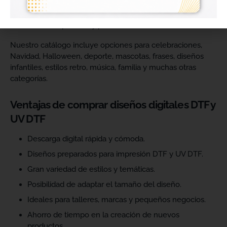
catálogo y ofrecer más variedad de productos a sus
clientes. Podrás escoger diseños de diferentes estilos,
temáticas, temporadas y públicos.
Nuestro catálogo incluye opciones para celebraciones,
Navidad, Halloween, deporte, mascotas, frases, diseños
infantiles, estilos retro, música, familia y muchas otras
categorías.
Ventajas de comprar diseños digitales DTF y
UV DTF
Descarga digital rápida y cómoda.
Diseños preparados para impresión DTF y UV DTF.
Gran variedad de estilos y temáticas.
Posibilidad de adaptar el tamaño del diseño.
Ideales para talleres, marcas y pequeños negocios.
Ahorro de tiempo en la creación de nuevos
productos.