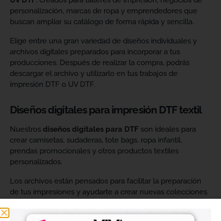
UV DTF
, creados para talleres de impresión, negocios de
personalización, marcas de ropa y emprendedores que
buscan ampliar su catálogo de forma rápida y sencilla.
Elige entre una gran variedad de diseños individuales y
archivos digitales preparados para incorporar a tus
producciones. Después de realizar la compra, podrás
descargar el archivo y utilizarlo en tus trabajos de
impresión DTF o UV DTF.
Diseños digitales para impresión DTF textil
Nuestros
diseños digitales para DTF
son ideales para
crear camisetas, sudaderas, tote bags, ropa infantil,
prendas promocionales y otros productos textiles
personalizados.
Los archivos están pensados para facilitar la preparación
de tus impresiones y ayudarte a crear nuevas colecciones
sin tener que diseñar cada imagen desde cero. Solo
tendrás que adaptar el tamaño a tus necesidades, preparar