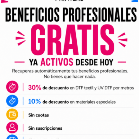
ividuales y archivos digitales preparados para incorporar a 
arlo en tus trabajos de impresión DTF o UV DTF.
DTF textil
ales para crear camisetas, sudaderas, tote bags, ropa infan
a preparación de tus impresiones y ayudarte a crear nuevas 
 el tamaño a tus necesidades, preparar el archivo en tu pr
n UV DTF
 UV DTF
, perfectos para personalizar vasos, botellas, termos
ciones a tu catálogo de personalización de objetos y prepa
e impresión.