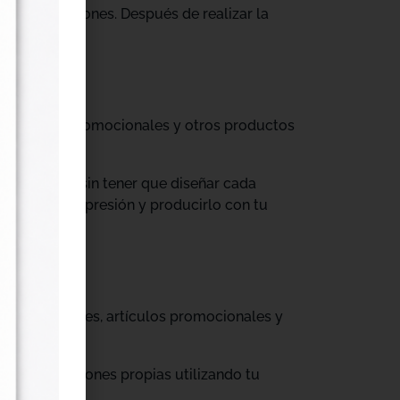
tus producciones. Después de realizar la
til, prendas promocionales y otros productos
colecciones sin tener que diseñar cada
ograma de impresión y producirlo con tu
, cajas, envases, artículos promocionales y
rar producciones propias utilizando tu