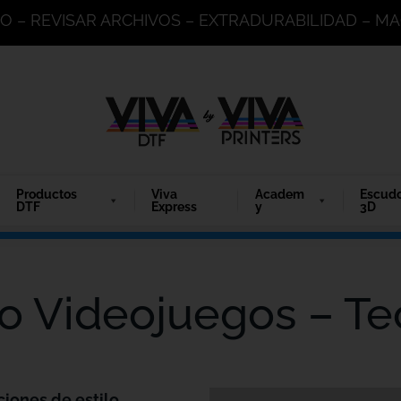
DO – REVISAR ARCHIVOS – EXTRADURABILIDAD – 
Productos
Viva
Academ
Escud
DTF
Express
y
3D
go Videojuegos – Te
ciones de estilo.