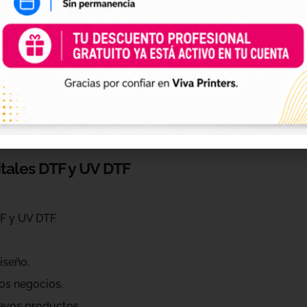
 de personalización
ráctica para profesionales que quieren ahorrar tiempo, ren
eños de diferentes estilos, temáticas, temporadas y público
raciones, Navidad, Halloween, deporte, mascotas, frases, dis
itales DTF y UV DTF
F y UV DTF.
iseño.
os negocios.
evos productos.