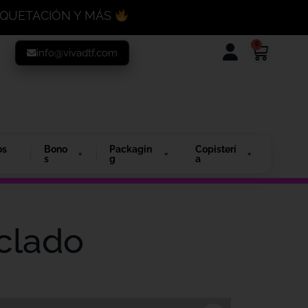
MAQUETACIÓN Y MÁS
0
info@vivadtf.com
os
Bono
Packagin
Copisterí
s
g
a
clado