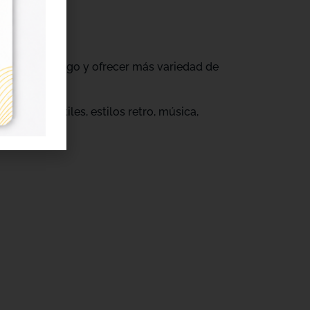
ovar su catálogo y ofrecer más variedad de
s.
eños infantiles, estilos retro, música,