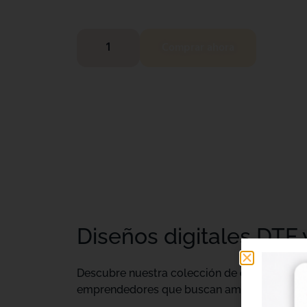
Comprar ahora
Diseños digitales DTF 
Descubre nuestra colección de
diseños digi
emprendedores que buscan ampliar su catálo