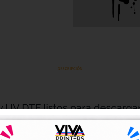
DESCRIPCIÓN
y UV DTF listos para descarga
tales DTF y UV DTF
, creados para talleres de impresión, ne
go de forma rápida y sencilla.