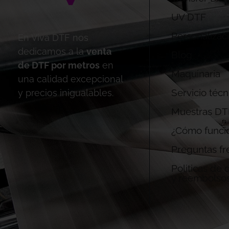
UV DTF
Personalizac
En Viva DTF nos
dedicamos a la
venta
Blog
de DTF por metros
en
Maquinaria
una calidad excepcional
Servicio técn
y precios inigualables.
Muestras DT
¿Cómo funci
Preguntas fr
Politicas de
y reembolso