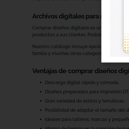
Archivos digitales para negocios
Comprar diseños digitales es una solución p
productos a sus clientes. Podrás escoger dis
Nuestro catálogo incluye opciones para celeb
familia y muchas otras categorías.
Ventajas de comprar diseños dig
Descarga digital rápida y cómoda.
Diseños preparados para impresión DT
Gran variedad de estilos y temáticas.
Posibilidad de adaptar el tamaño del d
Ideales para talleres, marcas y pequeñ
Ahorro de tiempo en la creación de nu