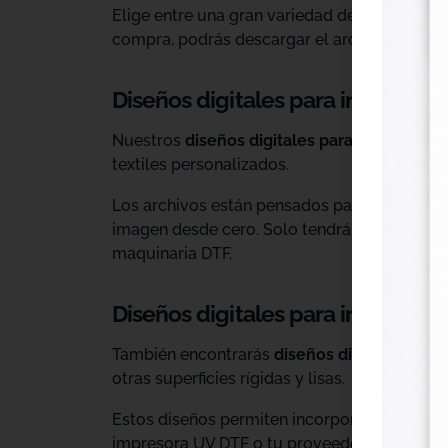
Elige entre una gran variedad de diseños ind
compra, podrás descargar el archivo y utiliz
Diseños digitales para impresión 
Nuestros
diseños digitales para DTF
son ide
textiles personalizados.
Los archivos están pensados para facilitar l
imagen desde cero. Solo tendrás que adaptar
maquinaria DTF.
Diseños digitales para impresió
También encontrarás
diseños digitales para
otras superficies rígidas y lisas.
Estos diseños permiten incorporar nuevas op
impresora UV DTF o tu proveedor habitual d