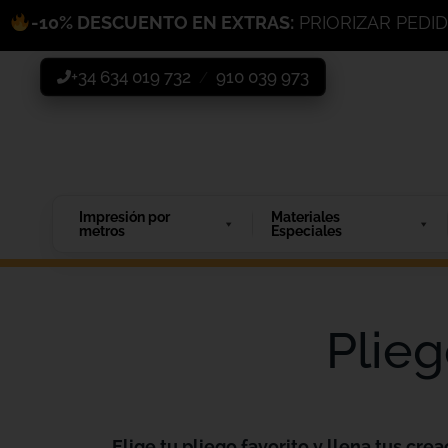
-10% DESCUENTO EN EXTRAS:
PRIORIZAR PEDI
+34 634 019 732
910 039 973
/
Impresión por
Materiales
metros
Especiales
Plie
Elige tu pliego favorito y llena tus crea