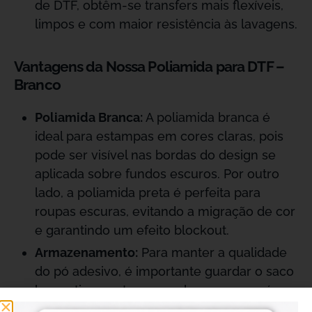
de DTF, obtêm-se transfers mais flexíveis,
limpos e com maior resistência às lavagens.
Vantagens da Nossa Poliamida para DTF –
Branco
Poliamida Branca:
A poliamida branca é
ideal para estampas em cores claras, pois
pode ser visível nas bordas do design se
aplicada sobre fundos escuros. Por outro
lado, a poliamida preta é perfeita para
roupas escuras, evitando a migração de cor
e garantindo um efeito blockout.
Armazenamento:
Para manter a qualidade
do pó adesivo, é importante guardar o saco
hermeticamente em um lugar seco após
aberto.