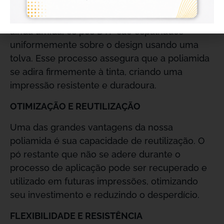
primeiro com as cores CMYK e depois com
uma segunda camada de branco. Com a tinta
ainda úmida, os pós DTF são espalhados
uniformemente sobre o design usando uma
tolva. Esse processo assegura que a poliamida
se adira firmemente à tinta, criando uma
impressão resistente e duradoura.
OTIMIZAÇÃO E REUTILIZAÇÃO
Uma das grandes vantagens da nossa
poliamida é sua capacidade de reutilização. O
pó restante que não se adere durante o
processo de aplicação pode ser recuperado e
utilizado em futuras impressões, otimizando
seu investimento e reduzindo o desperdício.
FLEXIBILIDADE E RESISTÊNCIA