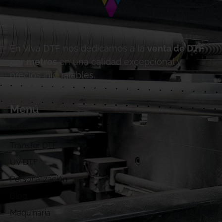
En Viva DTF nos dedicamos a la
venta de DTF
por metros
en una calidad excepcional y
precios inigualables.
Menú
Inicio
Transfer DTF
UV DTF
Personalización
Blog
Maquinaria