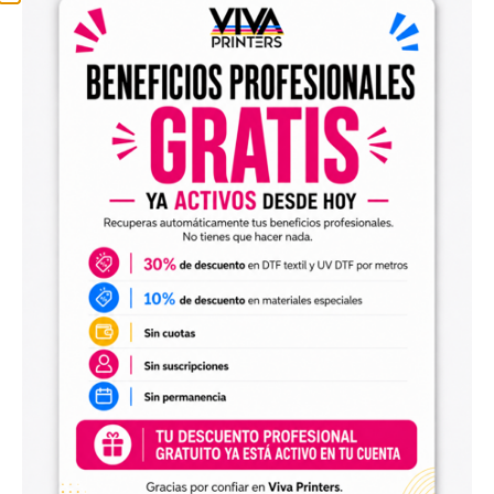
Inovação em Estamparia Têxtil com
Poliamida para DTF – Branco
A técnica de Direct Transfer Film (DTF)
revolucionou a indústria da estamparia têxtil,
permitindo que as empresas criem designs
vibrantes e duráveis com facilidade. Nossa
Poliamida para DTF – Branco é um
componente essencial nesse processo,
oferecendo uma solução adesiva confiável que
garante a qualidade de suas impressões.
COMO FUNCIONA A TÉCNICA DTF
A técnica DTF envolve a impressão do design
em modo espelho na face fosca do filme,