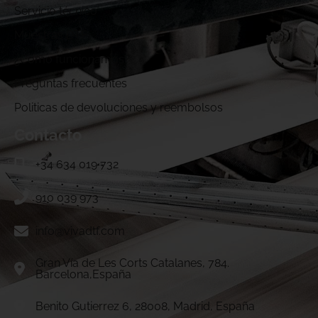
Servicio técnico
Muestras DTF
¿Cómo funcionamos?
Preguntas frecuentes
Politicas de devoluciones y reembolsos
Contacto
+34 634 019 732
910 039 973
info@vivadtf.com
Gran Vía de Les Corts Catalanes, 784.
Barcelona,España
Benito Gutierrez 6, 28008, Madrid, España