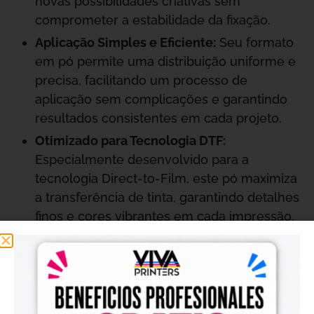
novas possibilidades criativas sem
comprometer a estabilidade da fixação.
Aplicação Simples e Eficiente:
Seu formato
em pó permite uma distribuição uniforme e
precisa, facilitando um processo de
aplicação sem complicações e garantindo
resultados consistentes em cada projeto.
Otimizado para Tecnologia DTF:
Especialmente desenvolvido para a
tecnologia Direct-to-Film, este pó maximiza
a transferência de tinta, garantindo detalhes
finos e cores vibrantes em cada impressão.
Durabilidade Extrema:
Formulado com
ingredientes de alta qualidade, o
Pó
Adesivo DTF Xprin
oferece uma fixação que
resiste ao tempo, sendo altamente