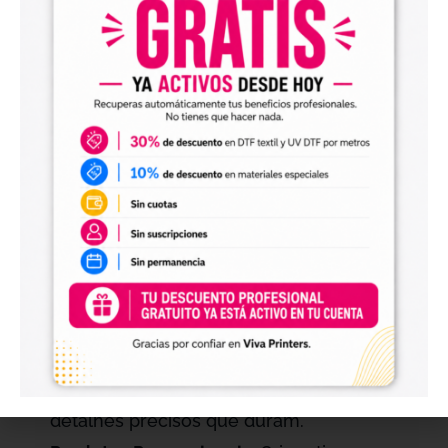
resistente ao desgaste e ao desbotamento.
Melhore Seus Projetos de Impressão
Com o
Pó Adesivo DTF Xprin
, cada impressão
se torna uma obra de arte. Este adesivo não só
garante uma adesão superior, mas também
melhora a vivacidade e a definição de seus
designs, fazendo com que cada detalhe se
destaque. Seja para aplicações comerciais ou
projetos criativos pessoais, o
Pó Adesivo DTF
Xprin
é seu aliado perfeito para obter
acabamentos profissionais e duradouros.
Roupas Personalizadas:
Dê vida aos seus
designs de roupas com cores vibrantes e
detalhes precisos que duram.