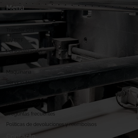
Menú
Inicio
Transfer DTF
UV DTF
Personalización
Blog
Maquinaria
Servicio técnico
Muestras DTF
¿Cómo funcionamos?
Preguntas frecuentes
Politicas de devoluciones y reembolsos
Contacto