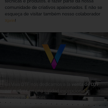
técnicas e produtos, e fazer parte da nossa
comunidade de criativos apaixonados. E não se
esqueça de visitar também nosso colaborador
!
Xprin
En Viva DTF nos dedicamos a la
venta de DTF
por metros
en una calidad excepcional y
precios inigualables.