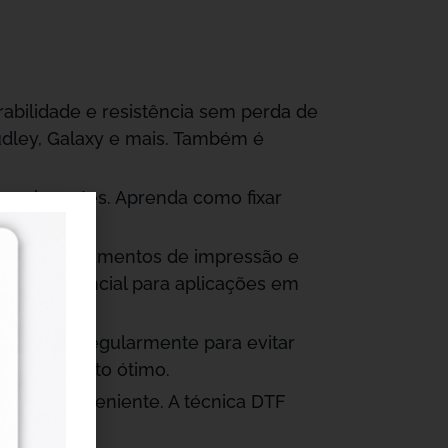
urabilidade e resistência sem perda de
udley, Galaxy e mais. Também é
ressionantes. Aprenda como fixar
ra os equipamentos de impressão e
 que é essencial para aplicações em
pressões regularmente para evitar
uncionamento ótimo.
mais conveniente. A técnica DTF