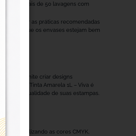
istirá a mais de 50 lavagens com
ncial seguir as práticas recomendadas
ique-se de que os envases estejam bem
técnica permite criar designs
lcançar. A Tinta Amarela 1L – Viva é
sforma a qualidade de suas estampas.
 filme, utilizando as cores CMYK,