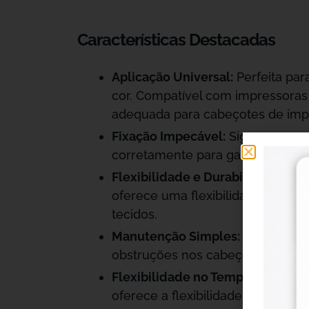
Características Destacadas
Aplicação Universal:
Perfeita par
cor. Compatível com impressoras 
adequada para cabeçotes de imp
Fixação Impecável:
Siga nossas r
corretamente para garantir que s
Flexibilidade e Durabilidade:
Sen
oferece uma flexibilidade superio
tecidos.
Manutenção Simples:
Para manter
obstruções nos cabeçotes. Consu
Flexibilidade no Tempo:
Armazene
oferece a flexibilidade para plane