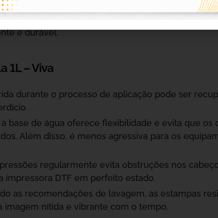
a. Com a tinta ainda úmida, aplicam-se os pós ade
em seguida, é aquecido para fixar o adesivo. Isso gar
nte e durável.
a 1L – Viva
rida durante o processo de aplicação pode ser recup
rdício.
a à base de água oferece flexibilidade e evita que os
cidos. Além disso, é menos agressiva para os equip
mpressões regularmente evita obstruções nos cabeço
 impressora DTF em perfeito estado.
do as recomendações de lavagem, as estampas resis
a imagem nítida e vibrante com o tempo.