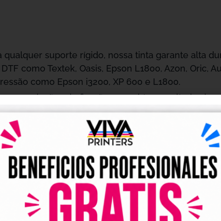
a qualquer suporte rígido, nossa tinta garante alta d
DTF como Textek, Oasis, Epson L1800, Azon, Oric, A
ressão como Epson i3200, XP 600 e L1800.
ecomendações de fixação para obter resultados imp
uas estamparias sejam duráveis e brilhantes.
do uma tinta à base de água, é menos agressiva pa
r. Isso evita que os designs se rompam ao esticar, o
 sua impressora DTF em perfeito estado, realize im
lte nossas dicas de manutenção para garantir um f
 suas impressões por meses e estampe quando for 
jar e executar seus projetos com total liberdade.