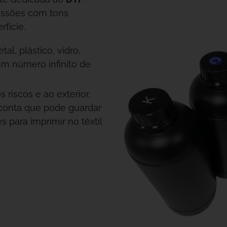
essões com tons
fície.
l, plástico, vidro,
um número infinito de
 riscos e ao exterior.
conta que pode guardar
 para imprimir no têxtil