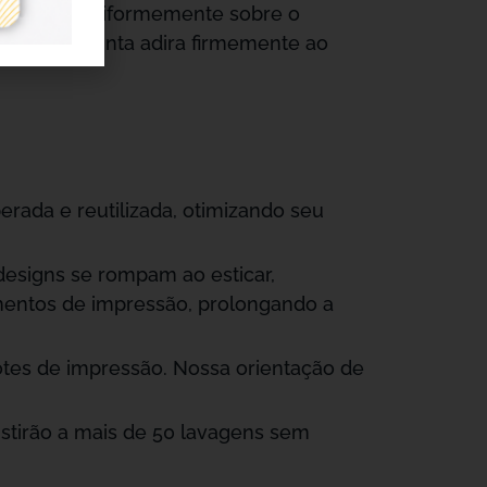
sivos DTF uniformemente sobre o
ante que a tinta adira firmemente ao
erada e reutilizada, otimizando seu
 designs se rompam ao esticar,
amentos de impressão, prolongando a
tes de impressão. Nossa orientação de
tirão a mais de 50 lavagens sem