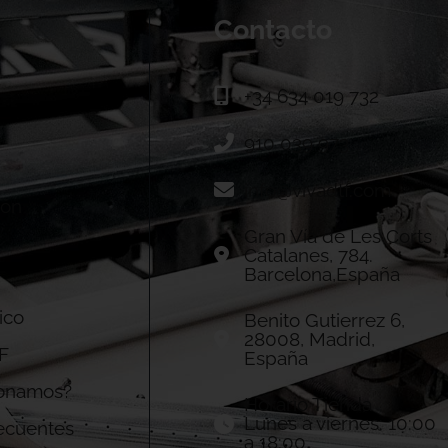
Contacto
+34 634 019 732
910 039 973
info@vivadtf.com
ión
Gran Vía de Les Corts
Catalanes, 784.
Barcelona,España
ico
Benito Gutierrez 6,
28008, Madrid,
F
España
onamos?
Horario Tienda
Lunes a viernes: 10:00
ecuentes
a 18:00