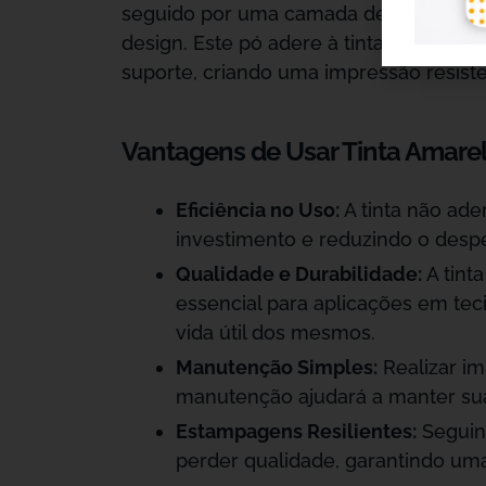
seguido por uma camada de tinta branc
design. Este pó adere à tinta úmida e, 
suporte, criando uma impressão resiste
Vantagens de Usar Tinta Amarel
Eficiência no Uso:
A tinta não ade
investimento e reduzindo o despe
Qualidade e Durabilidade:
A tint
essencial para aplicações em te
vida útil dos mesmos.
Manutenção Simples:
Realizar i
manutenção ajudará a manter sua
Estampagens Resilientes:
Seguin
perder qualidade, garantindo um