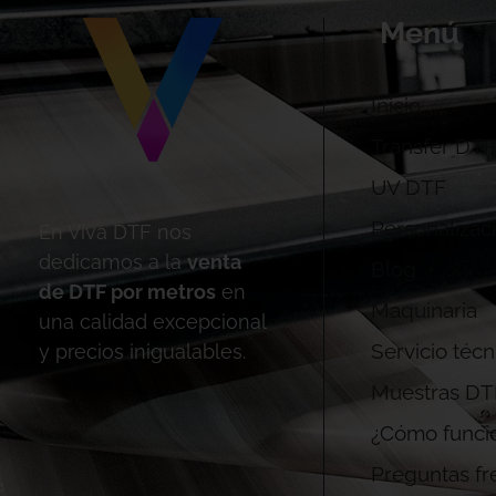
Menú
Inicio
Transfer DTF
UV DTF
Personalizac
En Viva DTF nos
dedicamos a la
venta
Blog
de DTF por metros
en
Maquinaria
una calidad excepcional
Servicio técn
y precios inigualables.
Muestras DT
¿Cómo funci
Preguntas fr