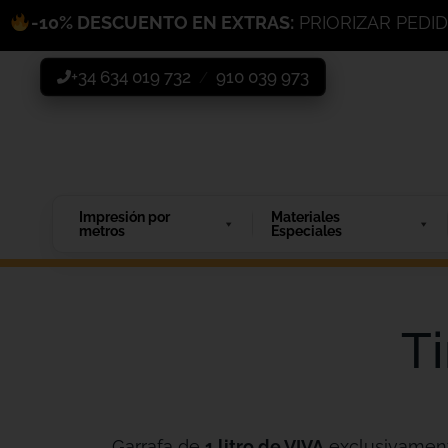
-10% DESCUENTO EN EXTRAS:
PRIORIZAR PEDI
+34 634 019 732
910 039 973
/
Impresión por
Materiales
metros
Especiales
Ti
Garrafa de
1 litro de VIVA
exclusivamen