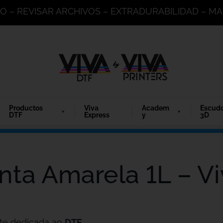
DO – REVISAR ARCHIVOS – EXTRADURABILIDAD – 
Productos
Viva
Academ
Escud
DTF
Express
y
3D
nta Amarela 1L – V
te dedicada ao
DTF
.