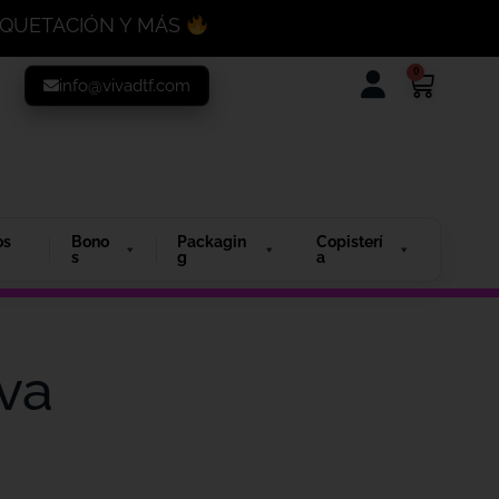
MAQUETACIÓN Y MÁS
0
info@vivadtf.com
os
Bono
Packagin
Copisterí
s
g
a
iva