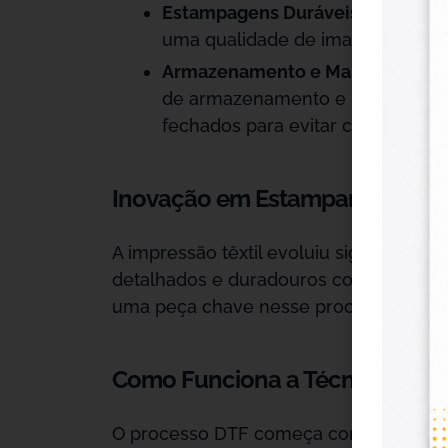
Estampagens Duráveis:
Com as re
uma qualidade de imagem impres
Armazenamento e Manuseio:
Par
de armazenamento e manuseio. Gu
fechados para evitar contaminaç
Inovação em Estamparia Textil 
A impressão têxtil evoluiu significativa
detalhados e duradouros com uma precis
uma peça chave nesse processo, ofere
Como Funciona a Técnica DTF
O processo DTF começa com a impressã