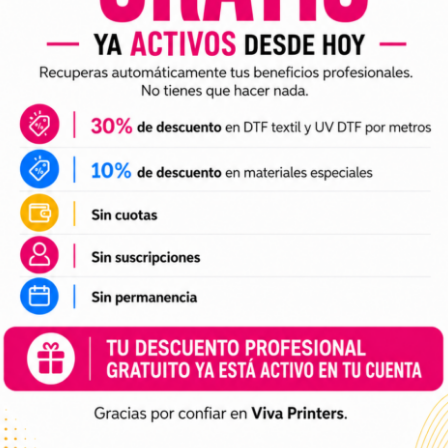
comendações de lavagem adequadas, a estampa res
sionante ao longo do tempo.
a obter o melhor desempenho das tintas DTF, é esse
arde as tintas em um local fresco e seco e certif
ão e evaporação.
com Tinta Amarela 1L – Viva
mente com a técnica DTF (Direct Transfer Film). Esta 
ão e vivacidade de cor que antes eram difíceis de a
cendo uma solução de impressão confiável que tran
o do design em modo espelho sobre a face fosca do