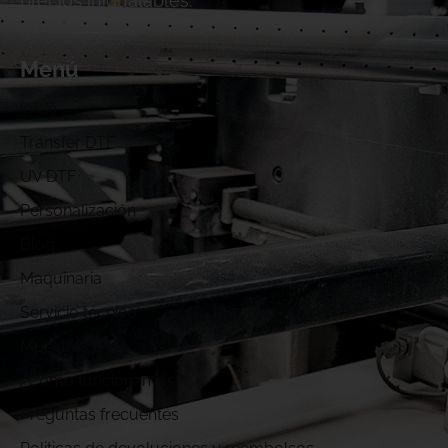
precios inigualables.
Menú
Inicio
Transfer DTF
UV DTF
Personalización
Blog
Maquinaria
Servicio técnico
Muestras DTF
¿Cómo funcionamos?
Preguntas frecuentes