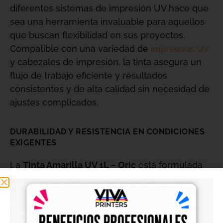
diferentes sistemas de impresión UV hace que
sea una herramienta invaluable para aquellos
que buscan flexibilidad en sus proyectos.
Compatible con una variedad de
impresoras UV
y cabezales de impresión, la tinta asegura un
flujo de trabajo eficiente y resultados
consistentes y de alta calidad sin necesidad de
ajustes complicados.
DURABILIDAD Y RESISTENCIA EN CONDICIONES
EXIGENTES
La
Tinta Amarilla UV 1L – Oric
está formulada
para ofrecer una durabilidad excepcional,
resistiendo el desgaste y la decoloración
incluso en condiciones difíciles. Su fórmula
avanzada asegura que tus impresiones