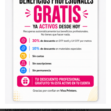
mantendrán su intensidad y brillo a lo largo del
tiempo, incluso cuando estén expuestas a la
luz solar, la humedad o el roce. Esta resistencia
superior es crucial para aplicaciones donde la
longevidad del diseño es esencial.
Proporcionando a tus clientes un producto final
que sigue siendo vibrante y atractivo después
de un uso prolongado.
CURADO EFICIENTE CON LUZ UV PARA
RESULTADOS ÓPTIMOS
Para obtener resultados óptimos, es esencial
que la tinta se cure adecuadamente bajo luz
UV LED. La tinta se seca rápidamente y forma
una capa resistente cuando se expone a la luz
UV, garantizando una fijación perfecta y