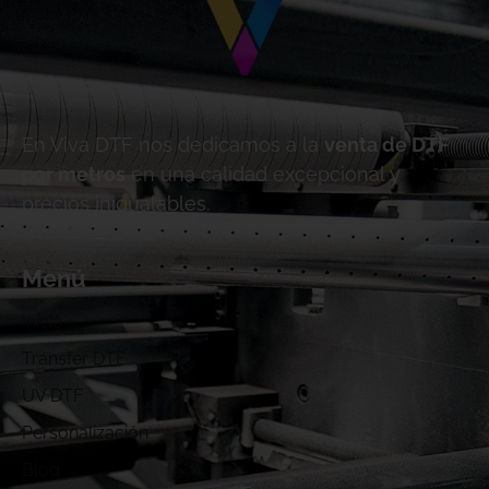
En Viva DTF nos dedicamos a la
venta de DTF
por metros
en una calidad excepcional y
precios inigualables.
Menú
Inicio
Transfer DTF
UV DTF
Personalización
Blog