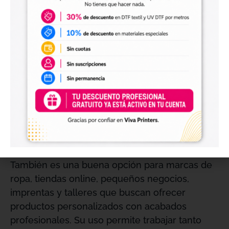
Ideal para talleres, marcas
e imprentas textiles
La
tinta DTF 1 kilo
es una solución práctica para
negocios que buscan mejorar la calidad de sus
estampaciones y mantener un flujo de
producción estable. Es adecuada para
profesionales que trabajan con personalización
textil y necesitan un consumible fiable para
producir diseños de forma continua.
También es una buena opción para marcas de
ropa, tiendas online, pequeños negocios,
imprentas y talleres que buscan ofrecer
productos personalizados con acabados
profesionales. Su uso permite trabajar tanto