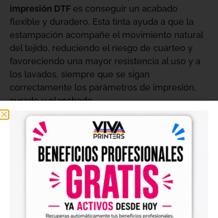
impresión DTF
es conseguir un acabado
flexible y duradero. Esta tinta ayuda a que la
estampación acompañe el movimiento natural
del tejido, reduciendo el riesgo de cuarteo y
favoreciendo una mayor resistencia al uso y a
los lavados, siempre que se sigan
correctamente los parámetros de impresión,
curado y planchado.
Gracias a su uso dentro del proceso DTF,
permite crear estampaciones con buena
adherencia y definición, manteniendo la calidad
del diseño en prendas de uso frecuente como
camisetas, sudaderas, bolsas textiles,
uniformes, ropa laboral y productos
promocionales.