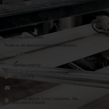
Maquinaria
Servicio técnico
Muestras DTF
¿Cómo funcionamos?
Preguntas frecuentes
Politicas de devoluciones y reembolsos
Contacto
+34 634 019 732
910 039 973
info@vivadtf.com
Gran Vía de Les Corts Catalanes, 784.
Barcelona,España