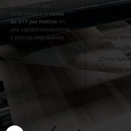
Personalizac
En Viva DTF nos
dedicamos a la
venta
Blog
de DTF por metros
en
Maquinaria
una calidad excepcional
Servicio técn
y precios inigualables.
Muestras DT
¿Cómo funci
Preguntas fr
Politicas de
y reembolso