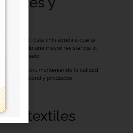
stentes y
 y duradero. Esta tinta ayuda a que la
favoreciendo una mayor resistencia al
ado y planchado.
a y definición, manteniendo la calidad
mes, ropa laboral y productos
tas textiles