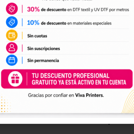
 estampaciones resi
en la
impresión DTF
es conseguir un acabado flexible
ural del tejido, reduciendo el riesgo de cuarteo y 
igan correctamente los parámetros de impresión, cur
F, permite crear estampaciones con buena adherenci
 como camisetas, sudaderas, bolsas textiles, unifor
eres, marcas e impren