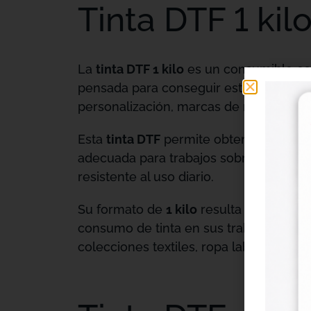
Tinta DTF 1 kil
La
tinta DTF 1 kilo
es un consumible esen
pensada para conseguir estampaciones co
personalización, marcas de ropa, impre
Esta
tinta DTF
permite obtener diseños n
adecuada para trabajos sobre algodón, 
resistente al uso diario.
Su formato de
1 kilo
resulta práctico p
consumo de tinta en sus trabajos diari
colecciones textiles, ropa laboral, mer