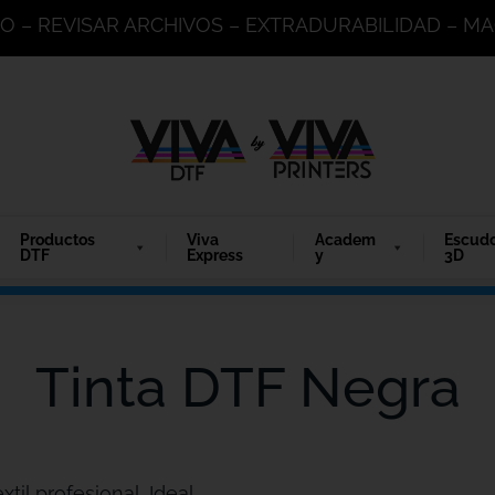
DO – REVISAR ARCHIVOS – EXTRADURABILIDAD – 
Productos
Viva
Academ
Escud
DTF
Express
y
3D
Tinta DTF Negra
til profesional. Ideal