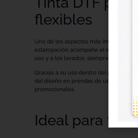
Tinta DTF para
flexibles
Uno de los aspectos más importantes 
estampación acompañe el movimiento nat
uso y a los lavados, siempre que se s
Gracias a su uso dentro del proceso DT
del diseño en prendas de uso frecuente
promocionales.
Ideal para tall