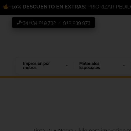
-10% DESCUENTO EN EXTRAS:
PRIORIZAR PEDI
+34 634 019 732
910 039 973
/
Impresión por
Materiales
metros
Especiales
Tinta DTF Negra 1 kilo para impresión tex