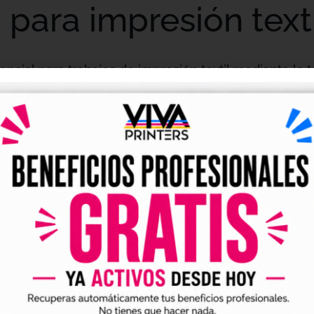
o para impresión text
cial para trabajos de impresión textil mediante la 
n buena definición, flexibilidad y resistencia, sien
ntas textiles y negocios que trabajan con producció
ítidos y preparados para transferirse sobre diferent
poliéster y tejidos mixtos, manteniendo un acabado 
ara negocios que necesitan mantener una producción
os. Es una opción recomendada tanto para pedidos pe
chandising, prendas promocionales y otros productos 