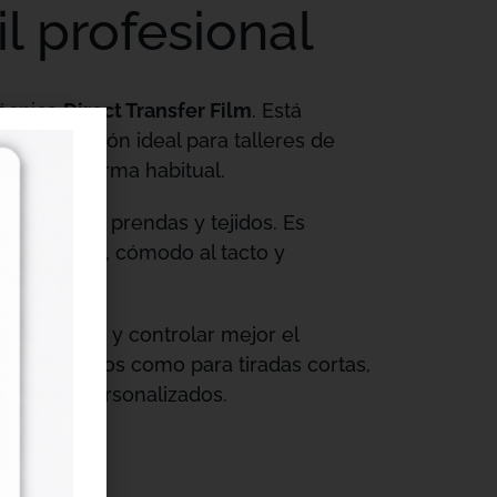
il profesional
técnica
Direct Transfer Film
. Está
do una opción ideal para talleres de
n DTF de forma habitual.
es tipos de prendas y tejidos. Es
profesional, cómodo al tacto y
 constante y controlar mejor el
rsonalizados como para tiradas cortas,
textiles personalizados.