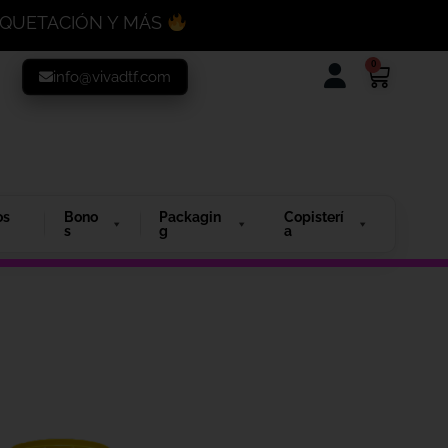
MAQUETACIÓN Y MÁS
0
info@vivadtf.com
os
Bono
Packagin
Copisterí
s
g
a