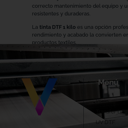
correcto mantenimiento del equipo y 
resistentes y duraderas.
La
tinta DTF 1 kilo
es una opción profesi
rendimiento y acabado la convierten e
productos textiles.
Menú
Inicio
Transfer DTF
UV DTF