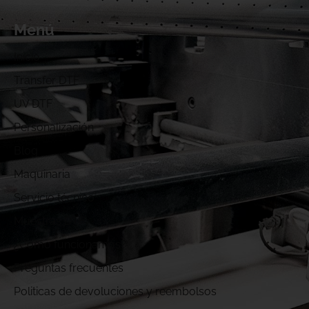
Menú
Inicio
Transfer DTF
UV DTF
Personalización
Blog
Maquinaria
Servicio técnico
Muestras DTF
¿Cómo funcionamos?
Preguntas frecuentes
Politicas de devoluciones y reembolsos