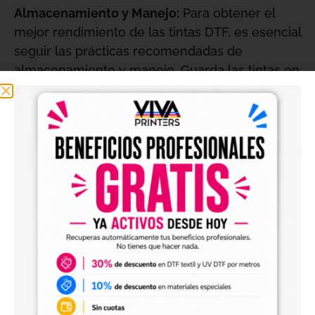
Almacenamiento y Manejo:
Para obtener el
mejor rendimiento de las tintas DTF, es esencial
seguir las prácticas recomendadas de
almacenamiento y manejo. Guarda las tintas en
un lugar fresco y seco, y asegúrate de que los
envases estén bien sellados para evitar la
contaminación y la evaporación.
Innovación en Estampación Textil con Tinta
magenta DTF 1l – Viva
La técnica DTF (Direct Transfer Film) ha
revolucionado la industria de la estampación
textil, permitiendo a las empresas crear
diseños vibrantes y duraderos con facilidad.
Nuestra Tinta magenta DTF 1l – Viva es un