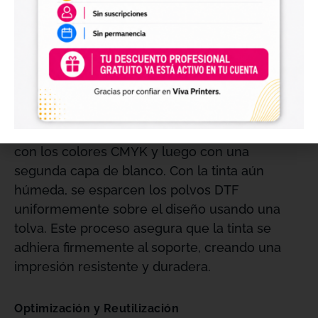
componente esencial en este proceso,
ofreciendo una solución de impresión fiable
que garantiza la calidad de tus impresiones.
Cómo Funciona la Técnica DTF
La técnica DTF implica imprimir el diseño en
modo espejo en la cara mate del film, primero
con los colores CMYK y luego con una
segunda capa de blanco. Con la tinta aún
húmeda, se esparcen los polvos DTF
uniformemente sobre el diseño usando una
tolva. Este proceso asegura que la tinta se
adhiera firmemente al soporte, creando una
impresión resistente y duradera.
Optimización y Reutilización