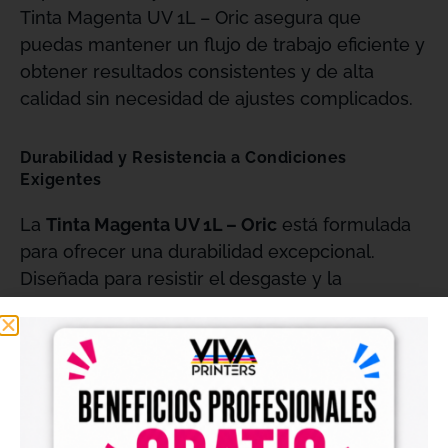
Tinta Magenta UV 1L – Oric asegura que
puedas mantener un flujo de trabajo eficiente y
obtener resultados consistentes y de alta
calidad sin necesidad de ajustes complicados.
Durabilidad y Resistencia a Condiciones
Exigentes
La
Tinta Magenta UV 1L – Oric
está formulada
para ofrecer una durabilidad excepcional.
Diseñada para resistir el desgaste y la
decoloración, esta tinta mantiene la intensidad
y el brillo de tus impresiones incluso en
condiciones adversas. Ya sea que tus
productos estén expuestos a la luz solar, la
humedad o el roce. La tinta garantiza que tus
impresiones mantendrán su apariencia