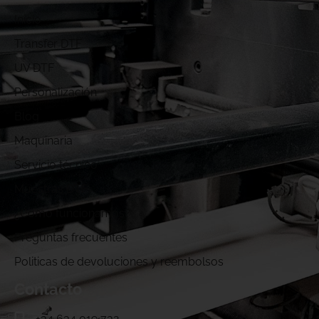
Inicio
Transfer DTF
UV DTF
Personalización
Blog
Maquinaria
Servicio técnico
Muestras DTF
¿Cómo funcionamos?
Preguntas frecuentes
Politicas de devoluciones y reembolsos
Contacto
+34 634 019 732