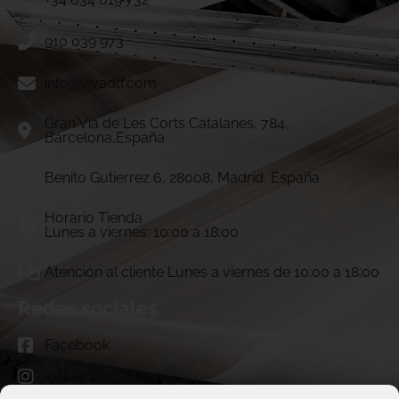
910 039 973
info@vivadtf.com
Gran Vía de Les Corts Catalanes, 784.
Barcelona,España
Benito Gutierrez 6, 28008, Madrid, España
Horario Tienda
Lunes a viernes: 10:00 a 18:00
Atención al cliente Lunes a viernes de 10:00 a 18:00
Redes sociales
Facebook
Instagram