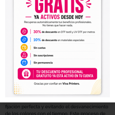
profesional a lo largo del tiempo. Esta
resistencia superior es fundamental para
aplicaciones en las que la longevidad del
diseño es crucial. Proporcionando a tus clientes
un producto final que sigue siendo vibrante y
atractivo después de un uso prolongado.
Curado Eficiente con Luz UV para Resultados
Óptimos
Para lograr los mejores resultados, es esencial
curar la tinta adecuadamente bajo luz UV LED.
La
Tinta Magenta UV 1L – Oric
se seca
rápidamente y forma una capa resistente
cuando se expone a la luz UV, asegurando una
fijación perfecta y evitando el desvanecimiento
de los colores con el tiempo. Este proceso de