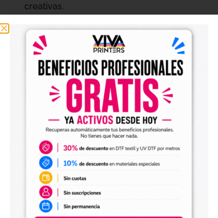
creativas.
Adaptabilidad en Superficies:
Ideal para
una amplia variedad de materiales,
permitiendo una exploración creativa sin
límites en tus proyectos.
Garantía de Calidad:
Mantén la garantía de
tus impresoras Innuro utilizando las tintas
UV recomendadas oficialmente, lo que
asegura un rendimiento confiable y una
vida útil prolongada de tus equipos.
Aplicaciones Recomendadas
Las
Tintas UV Innuro
son ideales para una
variedad de aplicaciones, desde productos
promocionales hasta artículos personalizados,