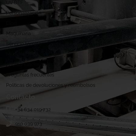
UV DTF
Personalización
Blog
Maquinaria
Servicio técnico
Muestras DTF
¿Cómo funcionamos?
Preguntas frecuentes
Politicas de devoluciones y reembolsos
Contacto
+34 634 019 732
910 039 973