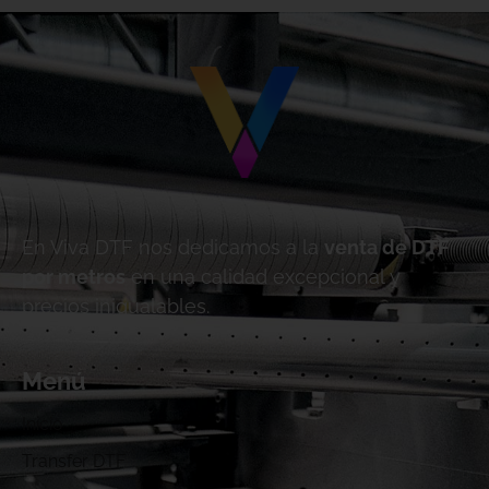
En Viva DTF nos dedicamos a la
venta de DTF
por metros
en una calidad excepcional y
precios inigualables.
Menú
Inicio
Transfer DTF