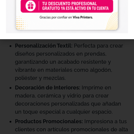
ofreciendo siempre una impresión de alta
calidad. Son especialmente adecuadas para
impresiones en madera, acrílico y otros
materiales diversos, asegurando resultados
profesionales y duraderos.
Personalización Textil:
Perfecta para crear
diseños personalizados en prendas,
garantizando un acabado resistente y
vibrante en materiales como algodón,
poliéster y mezclas.
Decoración de Interiores:
Imprime en
madera, cerámica y vidrio para crear
decoraciones personalizadas que añadan
un toque especial a cualquier espacio.
Productos Promocionales:
Impresiona a tus
clientes con artículos promocionales de alta