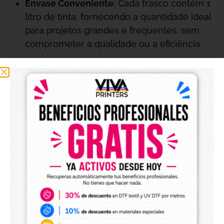
Envase Conveniente
: Cada frasco contém 1
litro de tinta, fornecendo a quantidade ideal
para projetos grandes e frequentes, sem
comprometer a qualidade ou a eficiência.
Benefícios Clave
Resultados Excepcionais
: Obtenha
impressões de alta qualidade com um
branco brilhante que realça as cores e
detalhes, ideal para aplicações artísticas e
comerciais.
Aplicação Uniforme
: A Tinta Branca Viva
aplica-se de maneira uniforme e eficaz,
garantindo cobertura completa e
profissional em cada impressão.