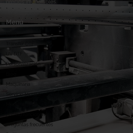
precios inigualables.
Menú
Inicio
Transfer DTF
UV DTF
Personalización
Blog
Maquinaria
Servicio técnico
Muestras DTF
¿Cómo funcionamos?
Preguntas frecuentes