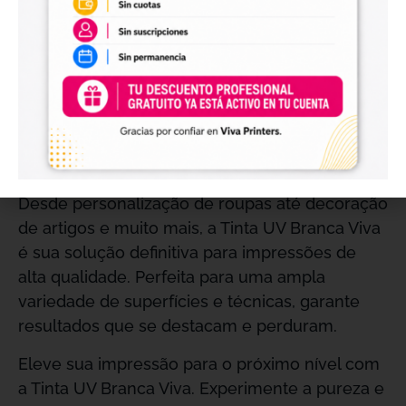
Resistência a Longo Prazo
: A tinta é
formulada para resistir ao passar do tempo
e ao uso intensivo, mantendo suas
impressões intactas e com cores vivas por
mais tempo.
Aplicações Recomendadas
Desde personalização de roupas até decoração
de artigos e muito mais, a Tinta UV Branca Viva
é sua solução definitiva para impressões de
alta qualidade. Perfeita para uma ampla
variedade de superfícies e técnicas, garante
resultados que se destacam e perduram.
Eleve sua impressão para o próximo nível com
a Tinta UV Branca Viva. Experimente a pureza e