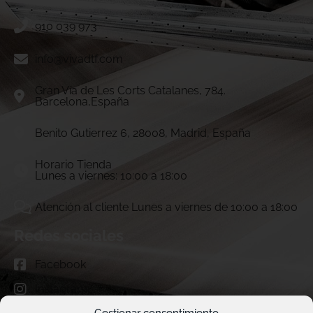
910 039 973
info@vivadtf.com
Gran Vía de Les Corts Catalanes, 784.
Barcelona,España
Benito Gutierrez 6, 28008, Madrid, España
Horario Tienda
Lunes a viernes: 10:00 a 18:00
Atención al cliente Lunes a viernes de 10:00 a 18:00
Redes sociales
Facebook
Instagram