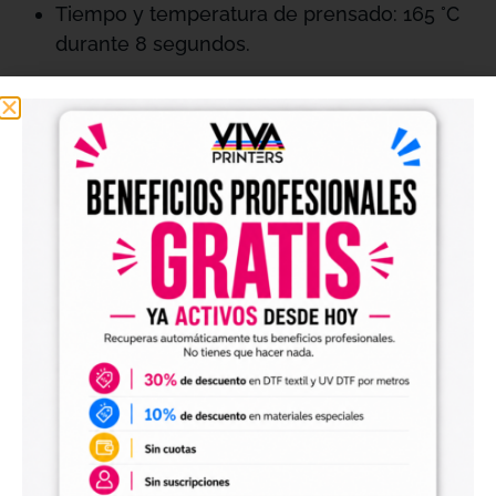
Tiempo y temperatura de prensado: 165 °C
durante 8 segundos.
Resistencia y cuidado:
Lavado a máquina normal hasta 100 veces
con ciclos de 25 minutos.
No se recomienda lavar en ciclos cortos ni
remojar.
Nivel de resistencia al lavado: 4-5.
Aplicaciones recomendadas:
Sombreros, bolsos, ropa en general, bolsas de
lona y bolsas no tejidas.
Parámetros del material: