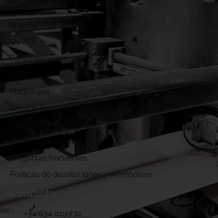
Inicio
Transfer DTF
UV DTF
Personalización
Blog
Maquinaria
Servicio técnico
Muestras DTF
¿Cómo funcionamos?
Preguntas frecuentes
Politicas de devoluciones y reembolsos
Contacto
+34 634 019 732