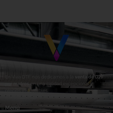
En Viva DTF nos dedicamos a la
venta de DTF
por metros
en una calidad excepcional y
precios inigualables.
Menú