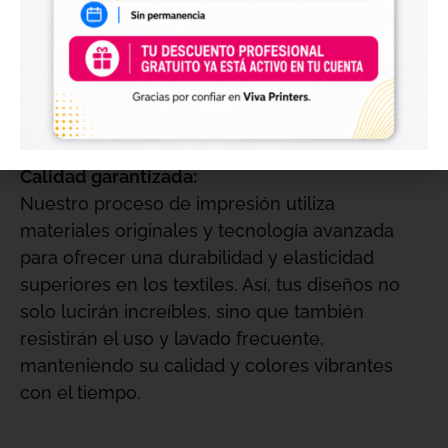
Tamaño del rollo: 0,3 m x 100 m (4 kg) / 0,6
m x 100 m (8 kg).
Dimensiones de la caja: 62 cm x 12,5 cm x
12,5 cm.
Calidad garantizada:
Nuestro proceso de impresión utiliza
materiales originales y tecnología avanzada
para ofrecer una durabilidad y elasticidad
superiores en los textiles. Así, tus diseños no
solo lucirán increíbles, sino que también
resistirán el uso y lavado frecuente,
manteniendo su calidad y colores vibrantes
con el tiempo.