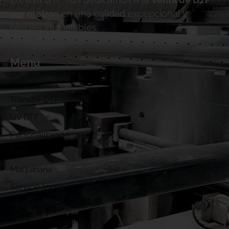
por metros
en una calidad excepcional y
precios inigualables.
Menú
Inicio
Transfer DTF
UV DTF
Personalización
Blog
Maquinaria
Servicio técnico
Muestras DTF
¿Cómo funcionamos?