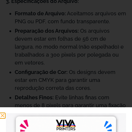
3. Especificações do Arquivo:
Formato de Arquivo:
Aceitamos arquivos em
PNG ou PDF, com fundo transparente.
Preparação dos Arquivos:
Os arquivos
devem estar em folhas de 56 cm de
largura, no modo normal (não espelhado) e
trabalhados a 300 pixels por polegada ou
em vetores.
Configuração de Cor:
Os designs devem
estar em CMYK para garantir uma
reprodução correta das cores.
Detalhes Finos:
Evite linhas finas com
menos de 8 pixels para garantir uma fixação
adequada.
4. Rapidez na Entrega:
Dispomos de 4