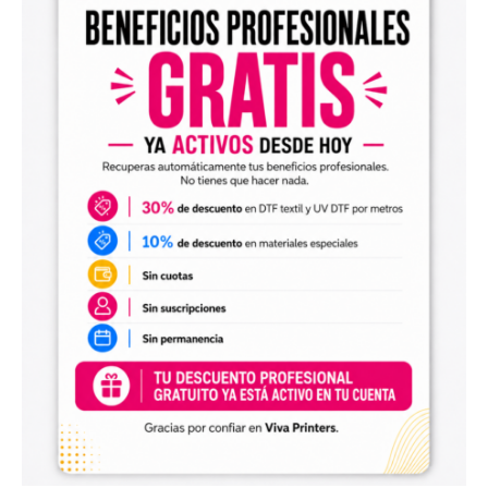
máquinas de grande formato DTF e UV DTF, o
que nos permite processar e enviar pedidos de
até 30 metros no mesmo dia, se recebidos
antes das 12:00.
5. Opções de Envio:
Envio Prioritário:
Com a opção “Priorizar
meu pedido”, você pode garantir que seu
pedido saia no mesmo dia em que é feito.
Prazos de Entrega Flexíveis:
Oferecemos
envio em 24 e 72 horas, além de entregas
diretas no mesmo dia e aos sábados (com
contato prévio).
Transferência de DTF por metro 60 – A
Solução Ideal para Personalização Têxtil