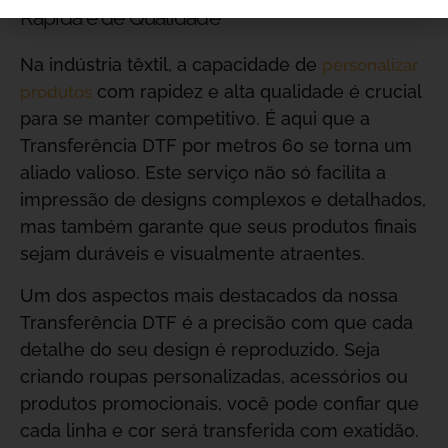
Rápida e de Qualidade
Na indústria têxtil, a capacidade de
personalizar
com rapidez e alta qualidade é crucial
produtos
para se manter competitivo. É aqui que a
Transferência DTF por metros 60 se torna um
aliado valioso. Este serviço não só facilita a
impressão de designs complexos e detalhados,
mas também garante que seus produtos finais
sejam duráveis e visualmente atraentes.
Um dos aspectos mais destacados da nossa
Transferência DTF é a precisão com que cada
detalhe do seu design é reproduzido. Seja
criando roupas personalizadas, acessórios ou
produtos promocionais, você pode confiar que
cada linha e cor será transferida com exatidão.