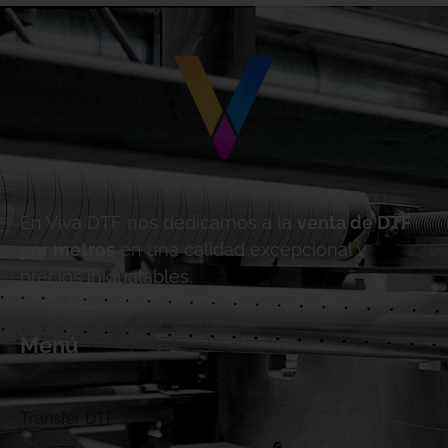
En Viva DTF nos dedicamos a la
venta de DTF
por metros
en una calidad excepcional y
precios inigualables.
Menú
Inicio
Transfer DTF