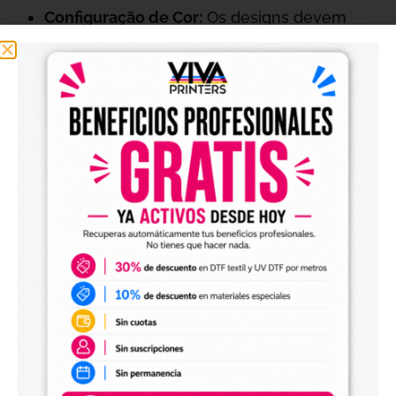
Configuração de Cor:
Os designs devem
estar em CMYK para garantir uma
reprodução correta das cores.
Detalhes Finos:
Evite linhas finas com
menos de 8 pixels para garantir uma fixação
adequada.
4. Rapidez na Entrega:
Dispomos de 4
máquinas de grande formato DTF e UV DTF, o
que nos permite processar e enviar pedidos de
até 30 metros no mesmo dia, se recebidos
antes das 12:00.
5. Opções de Envio:
Envio Prioritário:
Com a opção “Priorizar
meu pedido”, você pode garantir que seu