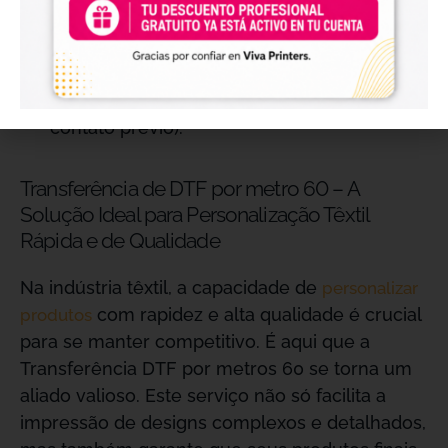
pedido saia no mesmo dia em que é feito.
Prazos de Entrega Flexíveis:
Oferecemos
envio em 24 e 72 horas, além de entregas
diretas no mesmo dia e aos sábados (com
contato prévio).
Transferência de DTF por metro 60 – A
Solução Ideal para Personalização Têxtil
Rápida e de Qualidade
Na indústria têxtil, a capacidade de
personalizar
com rapidez e alta qualidade é crucial
produtos
para se manter competitivo. É aqui que a
Transferência DTF por metros 60 se torna um
aliado valioso. Este serviço não só facilita a
impressão de designs complexos e detalhados,