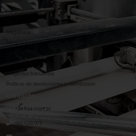
UV DTF
Personalización
Blog
Maquinaria
Servicio técnico
Muestras DTF
¿Cómo funcionamos?
Preguntas frecuentes
Politicas de devoluciones y reembolsos
Contacto
+34 634 019 732
910 039 973