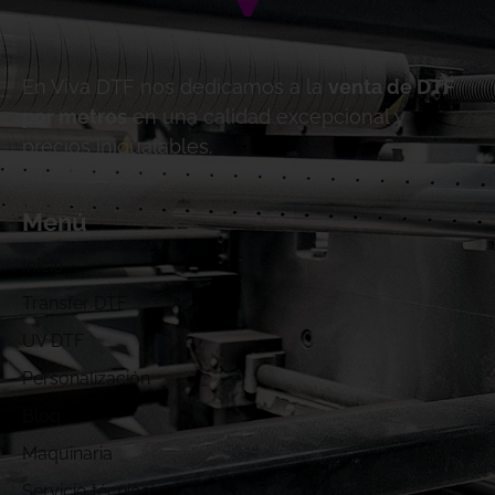
En Viva DTF nos dedicamos a la
venta de DTF
por metros
en una calidad excepcional y
precios inigualables.
Menú
Inicio
Transfer DTF
UV DTF
Personalización
Blog
Maquinaria
Servicio técnico