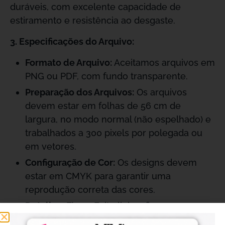
duráveis, com excelente capacidade de
estiramento e resistência ao desgaste.
3. Especificações do Arquivo:
Formato de Arquivo:
Aceitamos arquivos em
PNG ou PDF, com fundo transparente.
Preparação dos Arquivos:
Os arquivos
devem estar em folhas de 56 cm de
largura, no modo normal (não espelhado) e
trabalhados a 300 pixels por polegada ou
em vetores.
Configuração de Cor:
Os designs devem
estar em CMYK para garantir uma
reprodução correta das cores.
Detalhes Finos:
Evite linhas finas com
menos de 8 pixels para garantir uma fixação