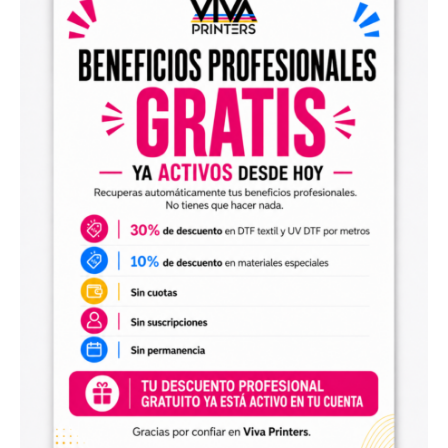
adequada.
4. Rapidez na Entrega:
Dispomos de 4
máquinas de grande formato DTF e UV DTF, o
que nos permite processar e enviar pedidos de
até 30 metros no mesmo dia, se recebidos
antes das 12:00.
5. Opções de Envio:
Envio Prioritário:
Com a opção “Priorizar
meu pedido”, você pode garantir que seu
pedido saia no mesmo dia em que é feito.
Prazos de Entrega Flexíveis:
Oferecemos
envio em 24 e 72 horas, além de entregas
diretas no mesmo dia e aos sábados (com
contato prévio).