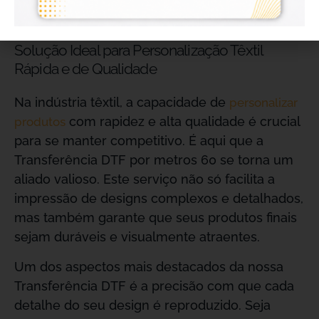
Transferência de DTF por metro 60 – A
Solução Ideal para Personalização Têxtil
Rápida e de Qualidade
Na indústria têxtil, a capacidade de
personalizar
com rapidez e alta qualidade é crucial
produtos
para se manter competitivo. É aqui que a
Transferência DTF por metros 60 se torna um
aliado valioso. Este serviço não só facilita a
impressão de designs complexos e detalhados,
mas também garante que seus produtos finais
sejam duráveis e visualmente atraentes.
Um dos aspectos mais destacados da nossa
Transferência DTF é a precisão com que cada
detalhe do seu design é reproduzido. Seja