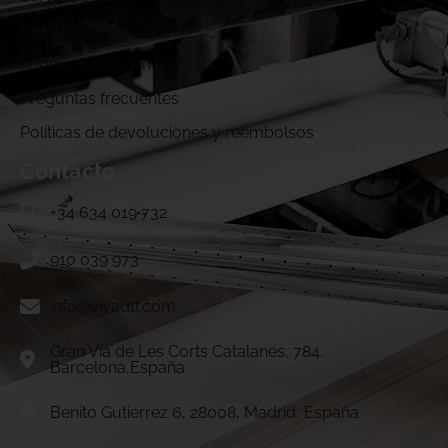
Muestras DTF
¿Cómo funcionamos?
Preguntas frecuentes
Politicas de devoluciones y reembolsos
Contacto
+34 634 019 732
910 039 973
info@vivadtf.com
Gran Vía de Les Corts Catalanes, 784.
Barcelona,España
Benito Gutierrez 6, 28008, Madrid, España