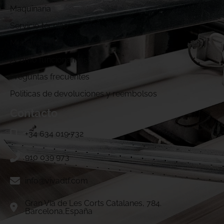
Maquinaria
Servicio técnico
Muestras DTF
¿Cómo funcionamos?
Preguntas frecuentes
Politicas de devoluciones y reembolsos
Contacto
+34 634 019 732
910 039 973
info@vivadtf.com
Gran Vía de Les Corts Catalanes, 784.
Barcelona,España