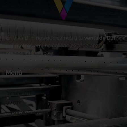
En Viva DTF nos dedicamos a la
venta de DTF
por metros
en una calidad excepcional y
precios inigualables.
Menú
Inicio
Transfer DTF
UV DTF
Personalización
Blog