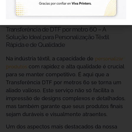
diretas no mesmo dia e aos sábados (com
contato prévio).
Transferência de DTF por metro 60 – A
Solução Ideal para Personalização Têxtil
Rápida e de Qualidade
Na indústria têxtil, a capacidade de
personalizar
com rapidez e alta qualidade é crucial
produtos
para se manter competitivo. É aqui que a
Transferência DTF por metros 60 se torna um
aliado valioso. Este serviço não só facilita a
impressão de designs complexos e detalhados,
mas também garante que seus produtos finais
sejam duráveis e visualmente atraentes.
Um dos aspectos mais destacados da nossa