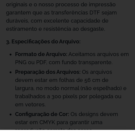
originais e o nosso processo de impressão
garantem que as transferências DTF sejam
duráveis, com excelente capacidade de
estiramento e resistência ao desgaste.
3. Especificações do Arquivo:
Formato de Arquivo:
Aceitamos arquivos em
PNG ou PDF, com fundo transparente.
Preparação dos Arquivos:
Os arquivos
devem estar em folhas de 56 cm de
largura, no modo normal (não espelhado) e
trabalhados a 300 pixels por polegada ou
em vetores.
Configuração de Cor:
Os designs devem
estar em CMYK para garantir uma
reprodução correta das cores.