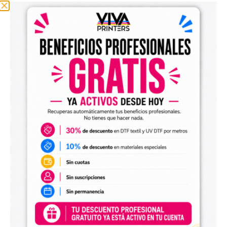
Detalhes Finos:
Evite linhas finas com
menos de 8 pixels para garantir uma fixação
adequada.
4. Rapidez na Entrega:
Dispomos de 4
máquinas de grande formato DTF e UV DTF, o
que nos permite processar e enviar pedidos de
até 30 metros no mesmo dia, se recebidos
antes das 12:00.
5. Opções de Envio:
Envio Prioritário:
Com a opção “Priorizar
meu pedido”, você pode garantir que seu
pedido saia no mesmo dia em que é feito.
Prazos de Entrega Flexíveis:
Oferecemos
envio em 24 e 72 horas, além de entregas