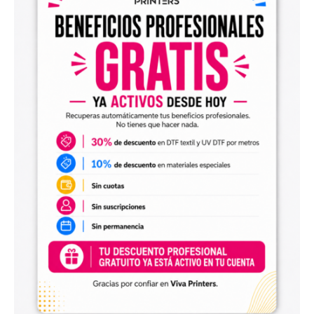
4. Rapidez na Entrega:
Dispomos de 4
máquinas de grande formato DTF e UV DTF, o
que nos permite processar e enviar pedidos de
até 30 metros no mesmo dia, se recebidos
antes das 12:00.
5. Opções de Envio:
Envio Prioritário:
Com a opção “Priorizar
meu pedido”, você pode garantir que seu
pedido saia no mesmo dia em que é feito.
Prazos de Entrega Flexíveis:
Oferecemos
envio em 24 e 72 horas, além de entregas
diretas no mesmo dia e aos sábados (com
contato prévio).
Transferência de DTF por metro 60 – A