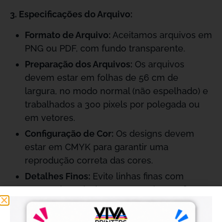
3. Especificações do Arquivo:
Formato de Arquivo:
Aceitamos arquivos em
PNG ou PDF, com fundo transparente.
Preparação dos Arquivos:
Os arquivos
devem estar em folhas de 56 cm de
largura, no modo normal (não espelhado) e
trabalhados a 300 pixels por polegada ou
em vetores.
Configuração de Cor:
Os designs devem
estar em CMYK para garantir uma
reprodução correta das cores.
Detalhes Finos:
Evite linhas finas com
menos de 8 pixels para garantir uma fixação
adequada.