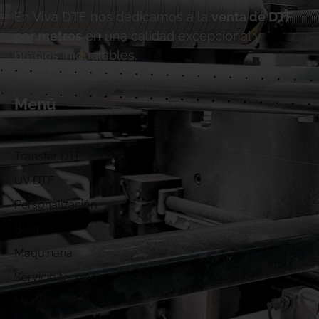
En Viva DTF nos dedicamos a la
venta de DTF
por metros
en una calidad excepcional y
precios inigualables.
Menú
Inicio
Transfer DTF
UV DTF
Personalización
Blog
Maquinaria
Servicio técnico
Muestras DTF