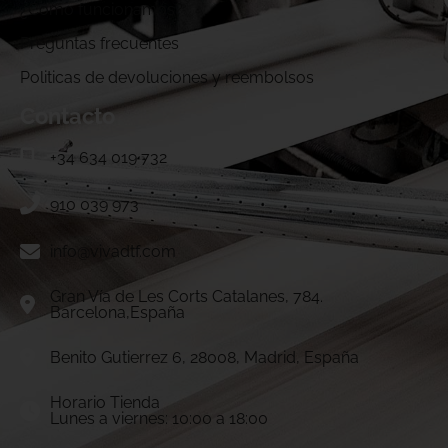
¿Cómo funcionamos?
Preguntas frecuentes
Politicas de devoluciones y reembolsos
Contacto
+34 634 019 732
910 039 973
info@vivadtf.com
Gran Vía de Les Corts Catalanes, 784.
Barcelona,España
Benito Gutierrez 6, 28008, Madrid, España
Horario Tienda
Lunes a viernes: 10:00 a 18:00