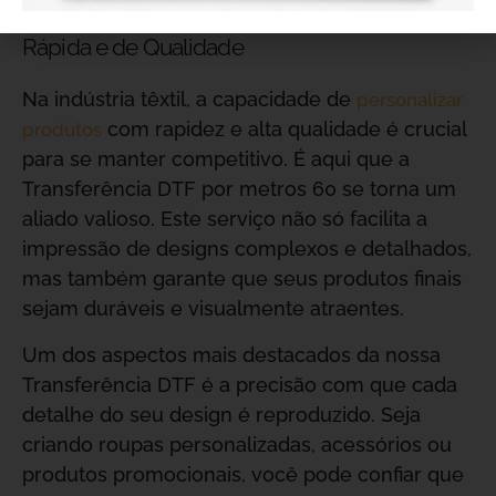
Solução Ideal para Personalização Têxtil
Rápida e de Qualidade
Na indústria têxtil, a capacidade de
personalizar
com rapidez e alta qualidade é crucial
produtos
para se manter competitivo. É aqui que a
Transferência DTF por metros 60 se torna um
aliado valioso. Este serviço não só facilita a
impressão de designs complexos e detalhados,
mas também garante que seus produtos finais
sejam duráveis e visualmente atraentes.
Um dos aspectos mais destacados da nossa
Transferência DTF é a precisão com que cada
detalhe do seu design é reproduzido. Seja
criando roupas personalizadas, acessórios ou
produtos promocionais, você pode confiar que