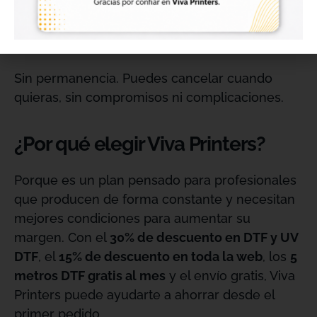
Suscripción mensual:
49,95 € + IVA / mes
Sin permanencia. Puedes cancelar cuando
quieras, sin compromisos ni complicaciones.
¿Por qué elegir Viva Printers?
Porque es un plan pensado para profesionales
que producen de forma constante y necesitan
mejores condiciones para aumentar su
margen. Con el
30% de descuento en DTF y UV
DTF
, el
15% de descuento en toda la web
, los
5
metros DTF gratis al mes
y el envío gratis, Viva
Printers puede ayudarte a ahorrar desde el
primer pedido.