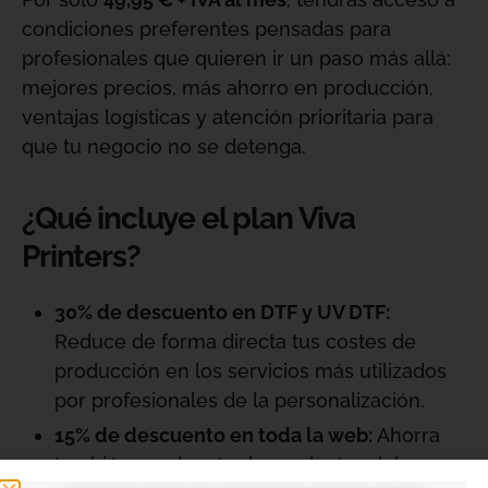
condiciones preferentes pensadas para
profesionales que quieren ir un paso más allá:
mejores precios, más ahorro en producción,
ventajas logísticas y atención prioritaria para
que tu negocio no se detenga.
¿Qué incluye el plan Viva
Printers?
30% de descuento en DTF y UV DTF:
Reduce de forma directa tus costes de
producción en los servicios más utilizados
por profesionales de la personalización.
15% de descuento en toda la web:
Ahorra
también en el resto de productos del