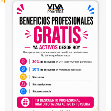
catálogo y mejora la rentabilidad de cada
pedido.
5 metros de DTF gratis cada mes:
Recibe
metros gratuitos para seguir imprimiendo,
probar diseños o cubrir parte de tus
trabajos habituales sin coste adicional.
Envío gratis:
Disfruta de una ventaja
logística clave para reducir gastos y mejorar
tus tiempos de entrega.
Atención prioritaria para profesionales:
Te
ayudamos antes, durante y después de tus
pedidos para que puedas resolver dudas,
incidencias o gestiones con mayor rapidez.
Precio y condiciones