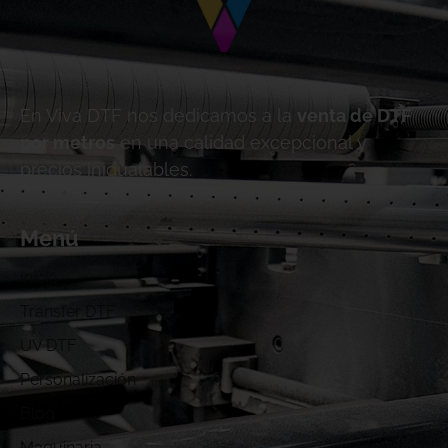
En Viva DTF nos dedicamos a la
venta de DTF
por metros
en una calidad excepcional y
precios inigualables.
Menú
Inicio
Transfer DTF
UV DTF
Personalización
Blog
Maquinaria