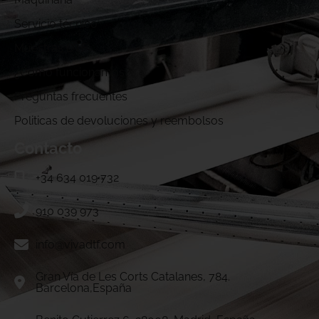
Servicio técnico
Muestras DTF
¿Cómo funcionamos?
Preguntas frecuentes
Politicas de devoluciones y reembolsos
Contacto
+34 634 019 732
910 039 973
info@vivadtf.com
Gran Vía de Les Corts Catalanes, 784.
Barcelona,España