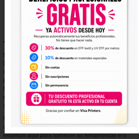
vanguarda das últimas tecnologias em
impressão DTF, garantindo que você tenha
sempre acesso ao melhor do mercado.
Junte-se à Revolução DTF Hoje Mesmo
Na
VIVA DTF
, estamos comprometidos em ajudá-
lo a alcançar o máximo potencial de suas
criações. Navegue pela nossa seleção de
produtos DTF, desde tintas e filmes de
transferência até impressoras de última geração,
e encontre tudo o que você precisa para começar
sua próxima grande obra.
Não importa se você é um profissional experiente
ou um entusiasta que está começando agora,
estamos aqui para fornecer as ferramentas e o