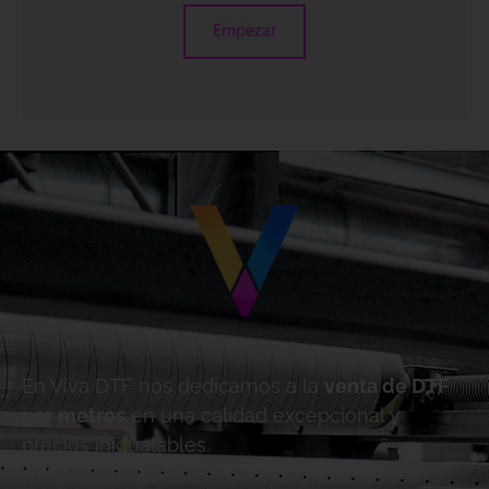
Empezar
En Viva DTF nos dedicamos a la
venta de DTF
por metros
en una calidad excepcional y
precios inigualables.