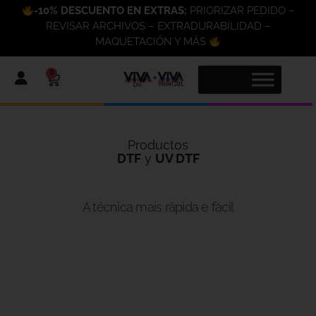
-10% DESCUENTO EN EXTRAS:
PRIORIZAR PEDIDO –
REVISAR ARCHIVOS – EXTRADURABILIDAD –
MAQUETACIÓN Y MÁS
0
Productos
DTF
y
UV DTF
A técnica mais rápida e fácil