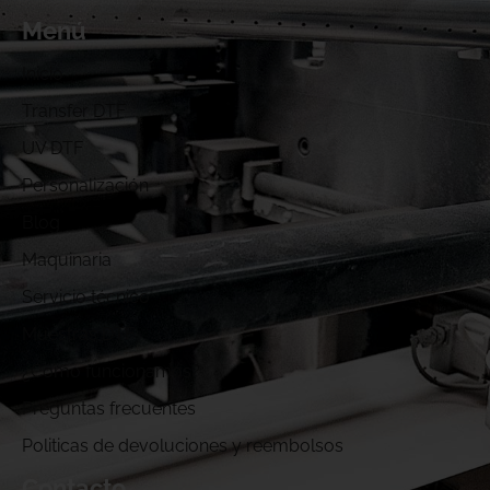
Menú
Inicio
Transfer DTF
UV DTF
Personalización
Blog
Maquinaria
Servicio técnico
Muestras DTF
¿Cómo funcionamos?
Preguntas frecuentes
Politicas de devoluciones y reembolsos
Contacto