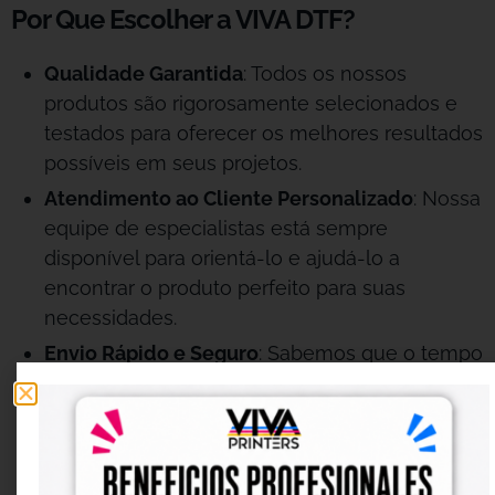
Por Que Escolher a VIVA DTF?
Qualidade Garantida
: Todos os nossos
produtos são rigorosamente selecionados e
testados para oferecer os melhores resultados
possíveis em seus projetos.
Atendimento ao Cliente Personalizado
: Nossa
equipe de especialistas está sempre
disponível para orientá-lo e ajudá-lo a
encontrar o produto perfeito para suas
necessidades.
Envio Rápido e Seguro
: Sabemos que o tempo
é crucial, por isso garantimos que seus
pedidos cheguem no prazo e em perfeitas
condições.
Inovação Constante
: Mantemo-nos na