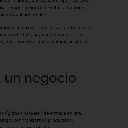
e del material, del acabado superficial y de
grasa siempre mejora el resultado. También
mientos antiadherentes.
s los sistemas de personalización. En piezas
ciones extremas, hay que revisar caso por
, pero no existe una tecnología universal
a un negocio
s rígidos sin invertir de entrada en una
rabajas con transfers ya producidos,
icación más controlable.