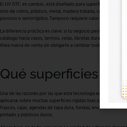
El UV DTF, en cambio, está diseñado para superficies rígidas.
sino de vidrio, plástico, metal, madera tratada, cerámica, ca
porosos o semirrígidos. Tampoco requiere calor para la transfe
La diferencia práctica es clave: si tu negocio personaliza ropa, 
catálogo hacia vasos, termos, velas, libretas duras, packagin
línea nueva de venta sin obligarte a cambiar toda tu estructur
Qué superficies ace
Una de las razones por las que esta tecnología está creciendo
aplicarse sobre muchas superficies rígidas lisas o ligeramente c
frascos, cajas, agendas de tapa dura, fundas, envases cosméti
pintado y plásticos duros.