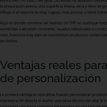
Ahora bien, no todo vale igual. La calidad de adhesión depend
la preparación previa. Una superficie limpia, seca y libre de 
influye si el soporte es muy rugoso, muy poroso o tiene trata
Aquí es donde conviene ser realista. UV DTF no sustituye todo
sometidas a abrasión constante, lavados industriales o condi
caso. Funciona muy bien en muchísimos productos comerciales
sin límites.
Ventajas reales par
de personalización
La primera ventaja es operativa. Puedes personalizar producto
impresora UV directa ni asumir una curva técnica tan alta. Si t
conviertes una parte compleja del proceso en una fase de apl