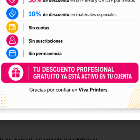
 Aquí no hablamos de algodón o poliéster,
rtón laminado y muchos otros soportes no
rencia final.
el DTF textil es tu vía. Si quieres ampliar
g o artículos promocionales, UV DTF abre una
a.
pta el UV DTF
 tan rápido es su versatilidad. UV DTF puede
urvas. Ahí entran botellas, tazas rígidas,
cos, madera barnizada, acrílico, metal