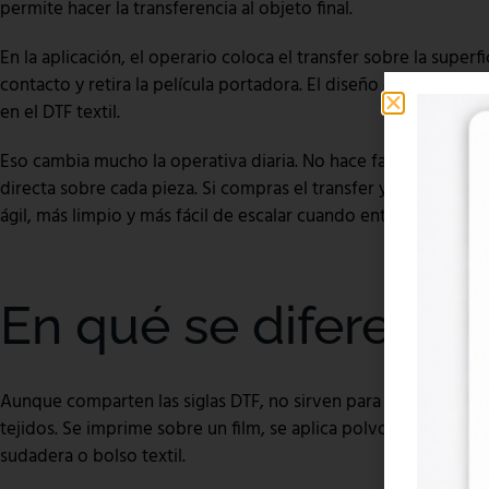
permite hacer la transferencia al objeto final.
En la aplicación, el operario coloca el transfer sobre la superfi
contacto y retira la película portadora. El diseño queda adhe
en el DTF textil.
Eso cambia mucho la operativa diaria. No hace falta una plan
directa sobre cada pieza. Si compras el transfer ya impreso, 
ágil, más limpio y más fácil de escalar cuando entran pedidos 
En qué se diferencia
Aunque comparten las siglas DTF, no sirven para lo mismo. El
tejidos. Se imprime sobre un film, se aplica polvo adhesivo y l
sudadera o bolso textil.