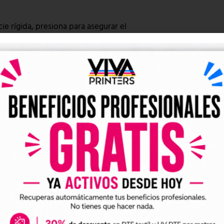
cie rígida, presiona para asegurar el
rido al producto sin necesidad de calor como
cha térmica ni una máquina de impresión UV
el proceso de personalización se vuelve más
variados.
 del DTF textil
está pensado para prendas y
DTF textil
uego se transfiere con calor a la camiseta,