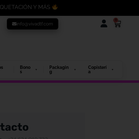
MAQUETACIÓN Y MÁS
0
info@vivadtf.com
os
Bono
Packagin
Copisterí
s
g
a
tacto