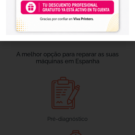
A melhor opção para reparar as suas
máquinas em Espanha
Pré-diagnóstico