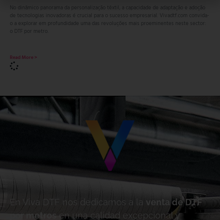
No dinâmico panorama da personalização têxtil, a capacidade de adaptação e adoção
de tecnologias inovadoras é crucial para o sucesso empresarial. Vivadtf.com convida-
o a explorar em profundidade uma das revoluções mais proeminentes neste sector:
o DTF por metro.
Read More >
En Viva DTF nos dedicamos a la
venta de DTF
por metros
en una calidad excepcional y