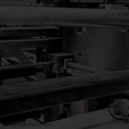
precios inigualables.
Menú
Inicio
Transfer DTF
UV DTF
Personalización
Blog
Maquinaria
Servicio técnico
Muestras DTF
¿Cómo funcionamos?
Preguntas frecuentes