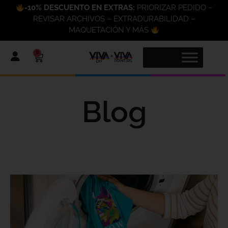
-10% DESCUENTO EN EXTRAS:
PRIORIZAR PEDIDO –
REVISAR ARCHIVOS – EXTRADURABILIDAD –
MAQUETACIÓN Y MÁS
0
Blog