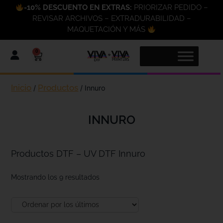
-10% DESCUENTO EN EXTRAS:
PRIORIZAR PEDIDO –
REVISAR ARCHIVOS – EXTRADURABILIDAD –
MAQUETACIÓN Y MÁS
0
Inicio
Productos
/
/ Innuro
INNURO
Productos DTF – UV DTF Innuro
Mostrando los 9 resultados