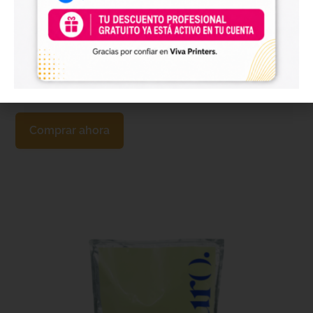
FILM DTF Mate instantáneo 120 cm Innuro
140,00
€
+ IVA
Comprar ahora