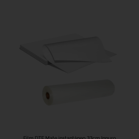
Film DTF Mate instantáneo 33cm Innuro