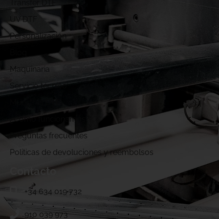
Transfer DTF
UV DTF
Personalización
Blog
Maquinaria
Servicio técnico
Muestras DTF
¿Cómo funcionamos?
Preguntas frecuentes
Politicas de devoluciones y reembolsos
Contacto
+34 634 019 732
910 039 973