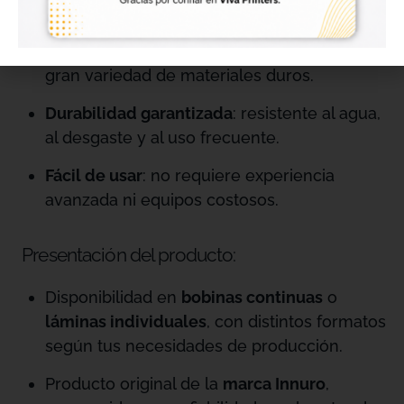
sensibles a altas temperaturas.
Amplia compatibilidad
: se adhiere a una
gran variedad de materiales duros.
Durabilidad garantizada
: resistente al agua,
al desgaste y al uso frecuente.
Fácil de usar
: no requiere experiencia
avanzada ni equipos costosos.
Presentación del producto:
Disponibilidad en
bobinas continuas
o
láminas individuales
, con distintos formatos
según tus necesidades de producción.
Producto original de la
marca Innuro
,