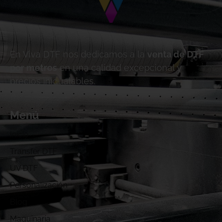
En Viva DTF nos dedicamos a la
venta de DTF
por metros
en una calidad excepcional y
precios inigualables.
Menú
Inicio
Transfer DTF
UV DTF
Personalización
Blog
Maquinaria