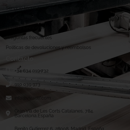
Servicio técnico
Muestras DTF
¿Cómo funcionamos?
Preguntas frecuentes
Politicas de devoluciones y reembolsos
Contacto
+34 634 019 732
910 039 973
info@vivadtf.com
Gran Vía de Les Corts Catalanes, 784.
Barcelona,España
Benito Gutierrez 6, 28008, Madrid, España