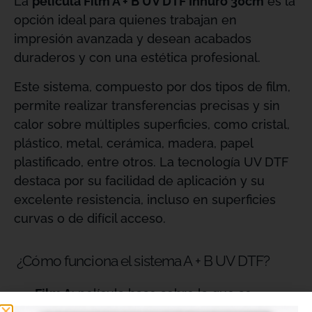
La
película Film A + B UV DTF Innuro 30cm
es la
opción ideal para quienes trabajan en
impresión avanzada y desean acabados
duraderos y con una estética profesional.
Este sistema, compuesto por dos tipos de film,
permite realizar transferencias precisas y sin
calor sobre múltiples superficies, como cristal,
plástico, metal, cerámica, madera, papel
plastificado, entre otros. La tecnología UV DTF
destaca por su facilidad de aplicación y su
excelente resistencia, incluso en superficies
curvas o de difícil acceso.
¿Cómo funciona el sistema A + B UV DTF?
Film A
: película base sobre la que se