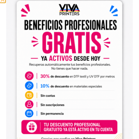
imprime directamente con tintas UV. Tras el
curado con luz ultravioleta, el diseño queda
adherido con gran definición.
Film B (Transfer Film)
: lámina adhesiva
transparente que se utiliza para levantar el
diseño desde el film A y transferirlo a la
superficie deseada con solo presionar
ligeramente. No necesita calor ni plancha
térmica.
Ventajas principales:
Resultados profesionales
: colores
brillantes, contornos nítidos y excelente
detalle.
Aplicación sin calor
: ideal para objetos