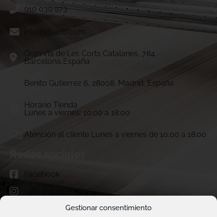
910 039 973
info@vivadtf.com
Gran Vía de Les Corts Catalanes, 784.
Barcelona,España
Benito Gutierrez 6, 28008, Madrid, España
Horario Tienda
Lunes a viernes: 10:00 a 18:00
Atención al cliente Lunes a viernes de 10:00 a 18:00
Redes sociales
Facebook
Instagram
TikTok
Gestionar consentimiento