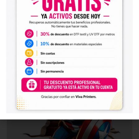
Pliego Comics y Superhéroes – Hulk
Desde
1,50
€
+ IVA
Comprar ahora