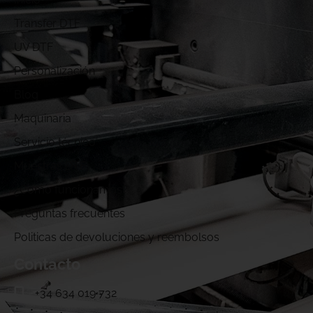
Transfer DTF
UV DTF
Personalización
Blog
Maquinaria
Servicio técnico
Muestras DTF
¿Cómo funcionamos?
Preguntas frecuentes
Politicas de devoluciones y reembolsos
Contacto
+34 634 019 732